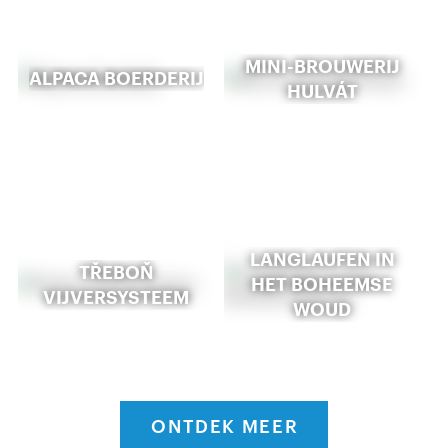
MINI-BROUWERIJ
ALPACA BOERDERIJ
HULVÁT
LANGLAUFEN IN
TŘEBOŇ
HET BOHEEMSE
VIJVERSYSTEEM
WOUD
ONTDEK MEER