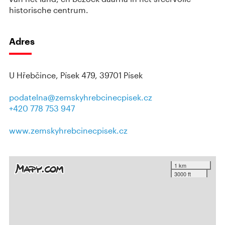
historische centrum.
Adres
U Hřebčince, Písek 479, 39701 Písek
podatelna@zemskyhrebcinecpisek.cz
+420 778 753 947
www.zemskyhrebcinecpisek.cz
1 km
3000 ft