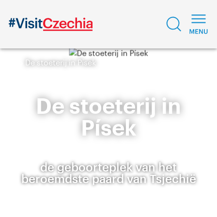
De stoeterij in Písek
De stoeterij in
Písek
de geboorteplek van het
beroemdste paard van Tsjechië