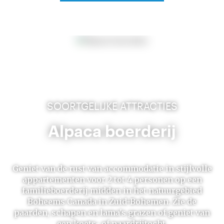
SOORTGELIJKE ATTRACTIES
Alpaca boerderij
Geniet van de rust van accommodatie in stijlvolle
appartementen voor 2 tot 4 personen op een
familieboerderij midden in het natuurgebied
Boheems Canada in Zuid-Bohemen. Zie de
paarden, schapen en lama's grazen of geniet van
een koets- of paardrijtocht.