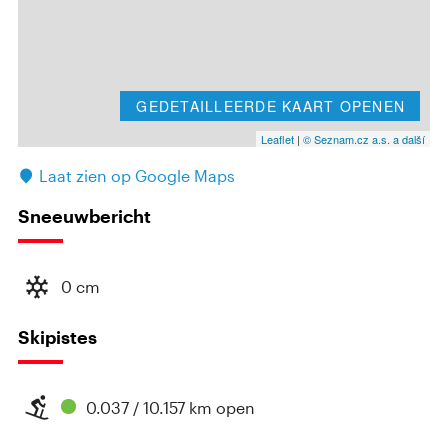
GEDETAILLEERDE KAART OPENEN
Leaflet
|
© Seznam.cz a.s. a další
Laat zien op Google Maps
Sneeuwbericht
0 cm
Skipistes
0.037 / 10.157 km open