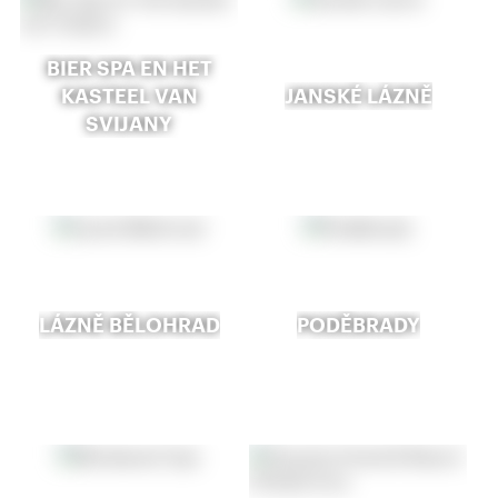
BIER SPA EN HET
KASTEEL VAN
JANSKÉ LÁZNĚ
SVIJANY
LÁZNĚ BĚLOHRAD
PODĚBRADY