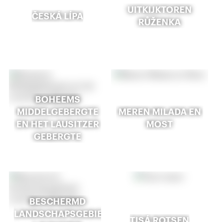
UITKIJKTOREN
ČESKÁ LÍPA
RŮŽENKA
BOHEEMS
MIDDELGEBERGTE
MEREN MILADA EN
EN HET LAUSITZER
MOST
GEBERGTE
BESCHERMD
LANDSCHAPSGEBIED
TISÁ ROTSEN