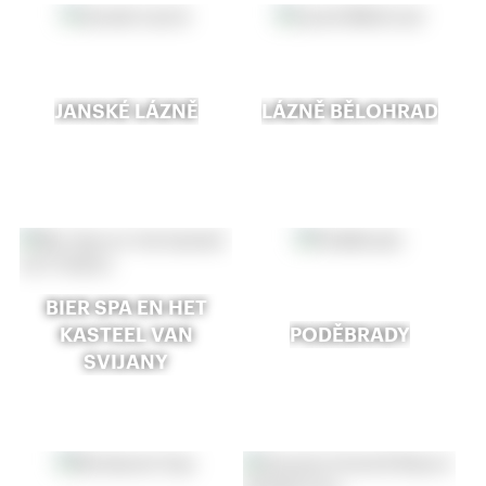
JANSKÉ LÁZNĚ
LÁZNĚ BĚLOHRAD
BIER SPA EN HET
KASTEEL VAN
PODĚBRADY
SVIJANY