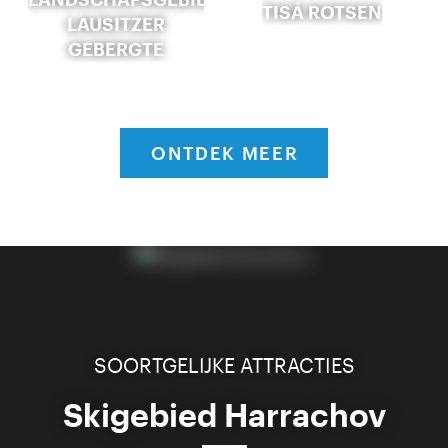
TISÁ ROTSEN
LAUSITZER
GEBERGTE
ONTDEK MEER
SOORTGELIJKE ATTRACTIES
Skigebied Harrachov