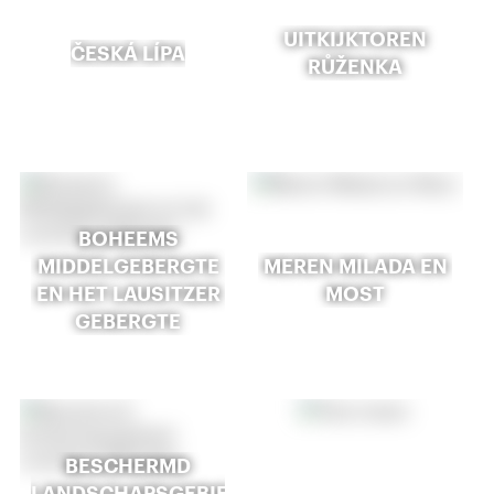
UITKIJKTOREN
ČESKÁ LÍPA
RŮŽENKA
BOHEEMS
MIDDELGEBERGTE
MEREN MILADA EN
EN HET LAUSITZER
MOST
GEBERGTE
BESCHERMD
LANDSCHAPSGEBIED