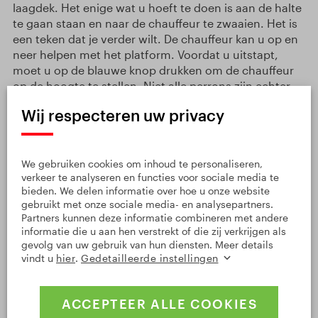
laagdek. Het enige wat u hoeft te doen is aan de halte
te gaan staan en naar de chauffeur te zwaaien. Het is
een teken dat je verder wilt. De chauffeur kan u op en
neer helpen met het platform. Voordat u uitstapt,
moet u op de blauwe knop drukken om de chauffeur
op de hoogte te stellen. Niet alle perrons zijn echter
rolstoeltoegankelijk.
Wij respecteren uw privacy
De bouw van het Praagse metrosysteem begon in de
jaren zestig. Nieuwe stations zijn uiteraard volledig
rolstoeltoegankelijk, maar niet alle oudere stations
We gebruiken cookies om inhoud te personaliseren,
verkeer te analyseren en functies voor sociale media te
houden rekening met de behoeften van mensen die in
bieden. We delen informatie over hoe u onze website
een rolstoel of met kinderwagens reizen.
gebruikt met onze sociale media- en analysepartners.
Tegenwoordig worden ook de oudere stations
Partners kunnen deze informatie combineren met andere
verbouwd en worden liften en perrons geïnstalleerd,
informatie die u aan hen verstrekt of die zij verkrijgen als
maar nog niet alle stations zijn gereconstrueerd. In
gevolg van uw gebruik van hun diensten. Meer details
het bredere centrum van Praag zijn de stations
vindt u
hier
.
Gedetailleerde instellingen
Hradčanská, Malostranská, Staroměstská, Náměstí
Republiky, Křižíkova, Invalidovna, Náměstí Míru,
ACCEPTEER ALLE COOKIES
Náměstí Jiřího z Poděbrad en Karlovo náměstí NIET