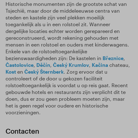
Historische monumenten zijn de grootste schat van
Tsjechië, maar door de middeleeuwse centra van
steden en kastele zijn veel plekken moeilijk
toegankelijk als u in een rolstoel zit. Wanneer
dergelijke locaties echter worden gerepareerd en
gereconstrueerd, wordt rekening gehouden met
mensen in een rolstoel en ouders met kinderwagens.
Enkele van de rolstoeltoegankelijke
bezienswaardigheden zijn: De kastelen in
Březnice
,
Častolovice
,
Děčín
,
Český Krumlov
,
Kačina
chateau,
Kost
en
Český Šternberk
. Zorg ervoor dat u
controleert of de door u gekozen faciliteit
rolstoeltoegankelijk is voordat u op reis gaat. Recent
gebouwde hotels en restaurants zijn verplicht dit te
doen, dus er zou geen probleem moeten zijn, maar
het is geen regel voor oudere en historische
voorzieningen.
Contacten