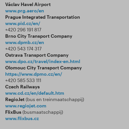
Václav Havel Airport
www.prg.aero/en
Prague Integrated Transportation
www.pid.cz/en/
+420 296 191 817
Brno City Transport Company
www.dpmb.cz/en
+420 543 174 317
Ostrava Transport Company
www.dpo.cz/travel/index-en.html
Olomouc City Transport Company
https://www.dpmo.cz/en/
+420 585 533 111
Czech Railways
www.cd.cz/en/default.htm
RegioJet
(bus en treinmaatschappij)
www.regiojet.com
FlixBus
(busmaatschappij)
www.flixbus.cz