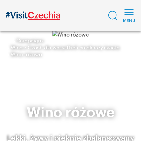
Campaigns
Wina z Czech dla wszystkich smakoszy świata
Wino różowe
Wino różowe
Lekki, żywy i pięknie zbalansowany