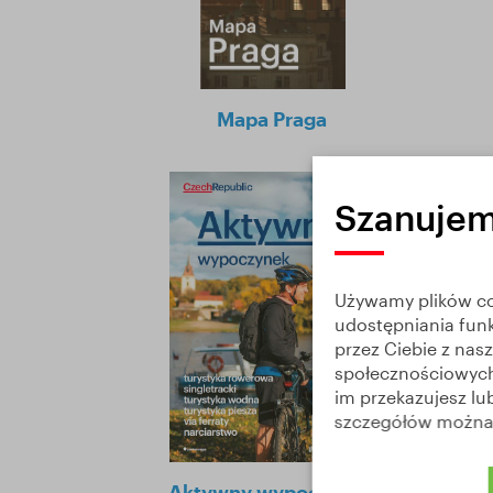
Mapa Praga
Szanujem
Używamy plików coo
udostępniania fun
przez Ciebie z nas
społecznościowych 
im przekazujesz lub
szczegółów można
Aktywny wypoczynek
L