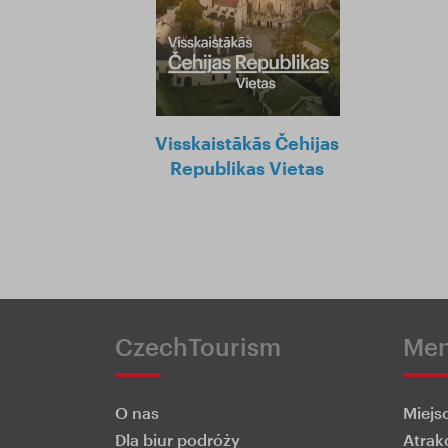
Visskaistākās Čehijas
Republikas Vietas
CzechTourism
Me
O nas
Miejs
Dla biur podróży
Atrak