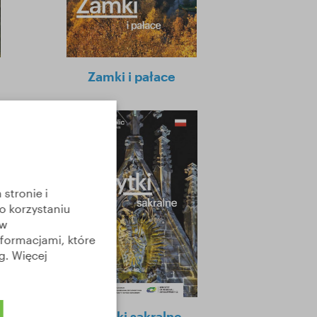
Zamki i pałace
stronie i
o korzystaniu
ów
nformacjami, które
g. Więcej
ook
Zabytki sakralne