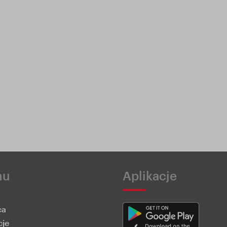
nu
Aplikacje
ca
cje