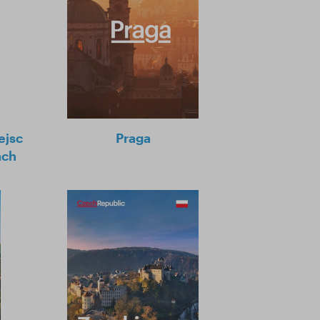
ejsc
Praga
ach