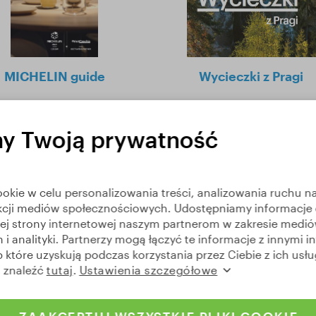
MICHELIN guide
Wycieczki z Pragi
y Twoją prywatność
kie w celu personalizowania treści, analizowania ruchu na 
kcji mediów społecznościowych. Udostępniamy informacje 
zej strony internetowej naszym partnerom w zakresie medi
i analityki. Partnerzy mogą łączyć te informacje z innymi i
 które uzyskują podczas korzystania przez Ciebie z ich usłu
 znaleźć
tutaj
.
Ustawienia szczegółowe
ong distance cycling
Elbe Cycle Route Handb