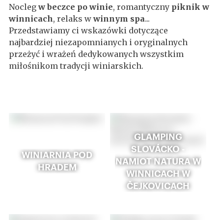
Nocleg
w beczce po winie
, romantyczny
piknik w
winnicach
, relaks w
winnym spa
...
Przedstawiamy ci wskazówki dotyczące
najbardziej niezapomnianych i oryginalnych
przeżyć i wrażeń dedykowanych wszystkim
miłośnikom tradycji winiarskich.
GLAMPING
SLOVÁCKO -
WINIARNIA POD
NAMIOT NATURA W
HRADEM
WINNICACH W
ČEJKOVICACH