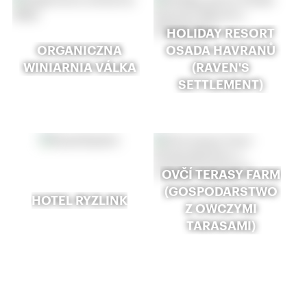
HOLIDAY RESORT
ORGANICZNA
OSADA HAVRANŮ
WINIARNIA VÁLKA
(RAVEN'S
SETTLEMENT)
OVČÍ TERASY FARM
(GOSPODARSTWO
HOTEL RYZLINK
Z OWCZYMI
TARASAMI)