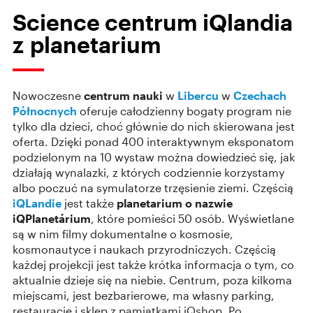
Science centrum iQlandia
z planetarium
Nowoczesne
centrum nauki
w
Libercu
w
Czechach
Północnych
oferuje całodzienny bogaty program nie
tylko dla dzieci, choć głównie do nich skierowana jest
oferta. Dzięki ponad 400 interaktywnym eksponatom
podzielonym na 10 wystaw można dowiedzieć się, jak
działają wynalazki, z których codziennie korzystamy
albo poczuć na symulatorze trzęsienie ziemi. Częścią
iQLandie
jest także
planetarium o nazwie
iQPlanetárium
, które pomieści 50 osób. Wyświetlane
są w nim filmy dokumentalne o kosmosie,
kosmonautyce i naukach przyrodniczych. Częścią
każdej projekcji jest także krótka informacja o tym, co
aktualnie dzieje się na niebie. Centrum, poza kilkoma
miejscami, jest bezbarierowe, ma własny parking,
restaurację i sklep z pamiątkami iQshop. Po