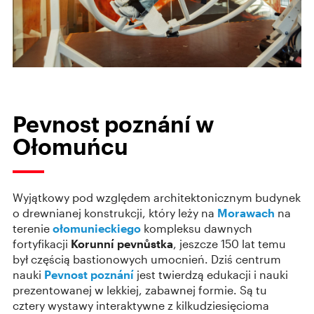
Pevnost poznání w
Ołomuńcu
Wyjątkowy pod względem architektonicznym budynek
o drewnianej konstrukcji, który leży na
Morawach
na
terenie
ołomunieckiego
kompleksu dawnych
fortyfikacji
Korunní pevnůstka
, jeszcze 150 lat temu
był częścią bastionowych umocnień. Dziś centrum
nauki
Pevnost poznání
jest twierdzą edukacji i nauki
prezentowanej w lekkiej, zabawnej formie. Są tu
cztery wystawy interaktywne z kilkudziesięcioma