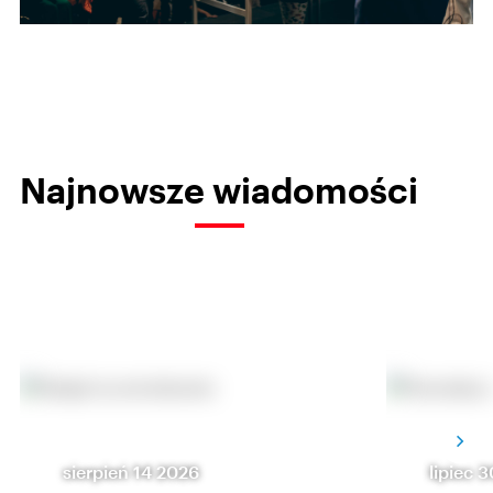
Najnowsze wiadomości
sierpień 14 2026
lipiec 