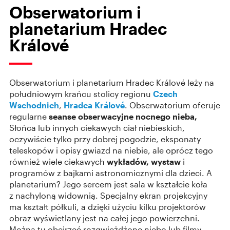
Obserwatorium i
planetarium Hradec
Králové
Obserwatorium i planetarium Hradec Králové leży na
południowym krańcu stolicy regionu
Czech
Wschodnich
,
Hradca Králové
. Obserwatorium oferuje
regularne
seanse obserwacyjne nocnego nieba,
Słońca lub innych ciekawych ciał niebieskich,
oczywiście tylko przy dobrej pogodzie, eksponaty
teleskopów i opisy gwiazd na niebie, ale oprócz tego
również wiele ciekawych
wykładów, wystaw
i
programów z bajkami astronomicznymi dla dzieci. A
planetarium? Jego sercem jest sala w kształcie koła
z nachyloną widownią. Specjalny ekran projekcyjny
ma kształt półkuli, a dzięki użyciu kilku projektorów
obraz wyświetlany jest na całej jego powierzchni.
Można tu obejrzeć rozgwieżdżone niebo lub filmy