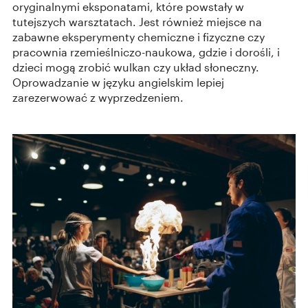
oryginalnymi eksponatami, które powstały w
tutejszych warsztatach. Jest również miejsce na
zabawne eksperymenty chemiczne i fizyczne czy
pracownia rzemieślniczo-naukowa, gdzie i dorośli, i
dzieci mogą zrobić wulkan czy układ słoneczny.
Oprowadzanie w języku angielskim lepiej
zarezerwować z wyprzedzeniem.