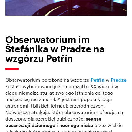
Obserwatorium im
Štefánika w Pradze na
wzgórzu Petřín
Obserwatorium położone na wzgórzu
Petřín
w
Pradze
zostało wybudowane już na początku XX wieku i w
ciągu niemalże stu lat swojego istnienia cel tego
miejsca się nie zmienił. A jest nim popularyzacja
astronomii i bliskich jej nauk przyrodniczych.
Największą atrakcją, którą obserwatorium oferuje, są
dostępne dla szerokiej publiczności
seanse
obserwacji dziennego i nocnego nieba
przez wielkie
teleskopy, które odbywają się przez cały rok pod