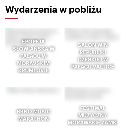
Wydarzenia w pobliżu
EPOPEJA
SALON WIN
SŁOWIAŃSKA W
REPUBLIKI
PAŁACU W
CZESKIEJ W
MORAVSKIM
PAŁACU VALTICE
KRUMLOVIE
FESTIWAL
BRNO MUSIC
MUZYCZNY
MARATHON
MORAWSKIE ZAMKI