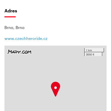
Adres
Brno, Brno
www.czechheroride.cz
1 km
3000 ft