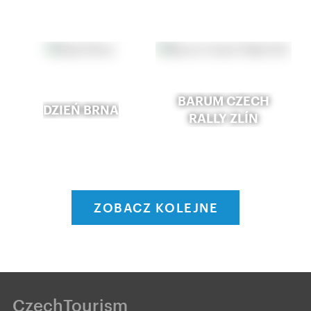
BARUM CZECH
DZIEŃ BRNA
RALLY ZLÍN
ZOBACZ KOLEJNE
CzechTourism