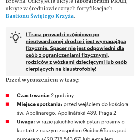
Browna. Odkryjecie ukryte
laboratorium PRÁH
,
ukryte w średniowiecznych fortyfikacjach
Bastionu Świętego Krzyża
.
! Trasa prowadzi częściowo po
nieutwardzonej drodze i jest wymagająca
fizycznie. Spacer nie jest odpowiedni dla
osób z ograniczeniami fizycznymi,
rodziców z wózkami dziecięcymi lub osób
cierpiących na klaustrofobię!
Przed wyruszeniem w trasę:
Czas trwania:
2 godziny
Miejsce spotkania:
przed wejściem do kościoła
św. Apolinarego, Apolinářská 439, Praga 2
Uwaga:
w razie jakichkolwiek pytań prosimy o
kontakt z naszym zespołem Guides&Tours pod
numerem +420 778 543 671 lub e-mailem