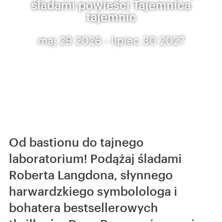
śladami powieści Tajemnica
tajemnic
maj 29 2026 - lipiec 30 2027
Od bastionu do tajnego
laboratorium! Podążaj śladami
Roberta Langdona, słynnego
harwardzkiego symbolologa i
bohatera bestsellerowych