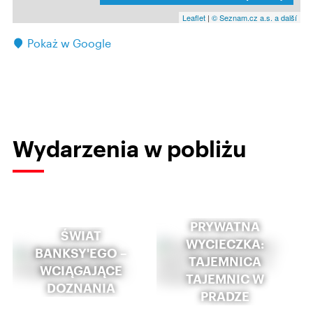
Leaflet
|
© Seznam.cz a.s. a další
Pokaż w Google
Wydarzenia w pobliżu
PRYWATNA
ŚWIAT
WYCIECZKA:
BANKSY'EGO –
TAJEMNICA
WCIĄGAJĄCE
TAJEMNIC W
DOZNANIA
PRADZE