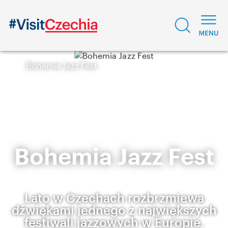
Bohemia Jazz Fest
Bohemia Jazz Fest
Lato w Czechach rozbrzmiewa
dźwiękami jednego z największych
festiwali jazzowych w Europie.