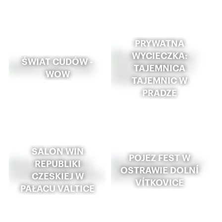
PRYWATNA
WYCIECZKA:
ŚWIAT CUDÓW -
TAJEMNICA
WOW
TAJEMNIC W
PRADZE
SALON WIN
POJEZ FEST W
REPUBLIKI
OSTRAWIE DOLNÍ
CZESKIEJ W
VÍTKOVICE
PAŁACU VALTICE