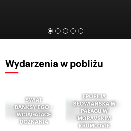
Wydarzenia w pobliżu
EPOPEJA
ŚWIAT
SŁOWIAŃSKA W
BANKSY'EGO –
PAŁACU W
WCIĄGAJĄCE
MORAVSKIM
DOZNANIA
KRUMLOVIE