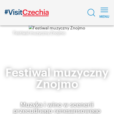
Festiwal muzyczny Znojmo
Festiwal muzyczny
Znojmo
Muzyka i wino w scenerii
przecudnego renesansowego