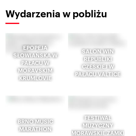
Wydarzenia w pobliżu
EPOPEJA
SALON WIN
SŁOWIAŃSKA W
REPUBLIKI
PAŁACU W
CZESKIEJ W
MORAVSKIM
PAŁACU VALTICE
KRUMLOVIE
FESTIWAL
BRNO MUSIC
MUZYCZNY
MARATHON
MORAWSKIE ZAMKI