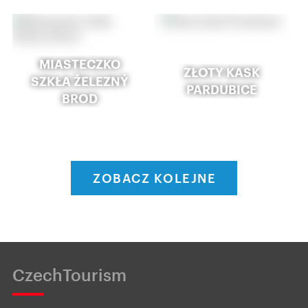
MIASTECZKO
ZŁOTY KASK
SZKŁA ŽELEZNÝ
PARDUBICE
BROD
ZOBACZ KOLEJNE
CzechTourism