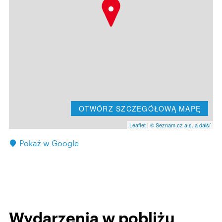
OTWÓRZ SZCZEGÓŁOWĄ MAPĘ
Leaflet
|
© Seznam.cz a.s. a další
Pokaż w Google
Wydarzenia w pobliżu