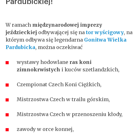
Pardubickiej!
W ramach
międzynarodowej imprezy
jeździeckiej
odbywającej się na
tor wyścigowy
, na
którym odbywa się legendarna
Gonitwa Wielka
Pardubicka
, można oczekiwać
wystawy hodowlane
ras koni
zimnokrwistych
i kuców szetlandzkich,
Czempionat Czech Koni Ciężkich,
Mistrzostwa Czech w trailu górskim,
Mistrzostwa Czech w przenoszeniu kłody,
zawody w orce konnej,