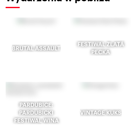
FESTIWAL ZLATÁ
BRUTAL ASSAULT
PECKA
PARDUBICE:
PARDUBICKI
VINTAGE KUKS
FESTIWAL WINA