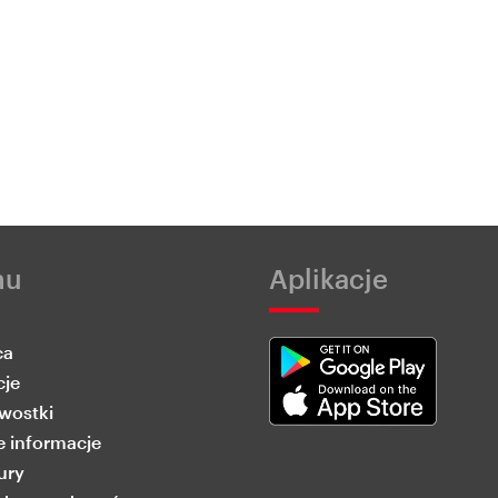
nu
Aplikacje
ca
cje
wostki
 informacje
ury