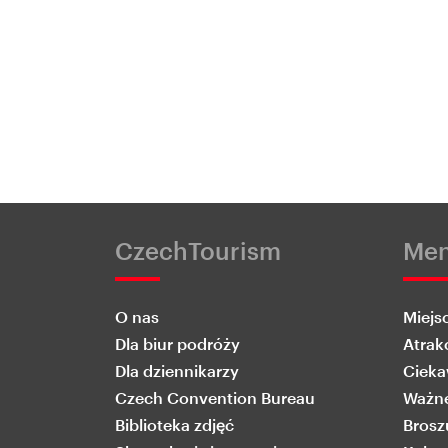
CzechTourism
Me
O nas
Miejs
Dla biur podróży
Atrak
Dla dziennikarzy
Cieka
Czech Convention Bureau
Ważne
Biblioteka zdjęć
Brosz