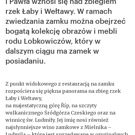
i Pawła wznosi się nad zbiegiem
rzek Łaby i Wełtawy. W ramach
zwiedzania zamku można obejrzeć
bogatą kolekcję obrazów i mebli
rodu Lobkowiczów, który w
dalszym ciągu ma zamek w
posiadaniu.
Z punkt widokowego z restauracją na zamku
rozpościera się piękna panorama na zbieg rzek
Łaby i Wełtawy,
na majestatyczną górę Říp, na szczyty
wulkanicznego Śródgórza Czeskiego oraz na
winnicę św. Ludmiły. Jej imię nosi również
najsłynniejsze wino zamkowe z Mielnika –
Ludmila – które jest sprzedawane w oryginalnych