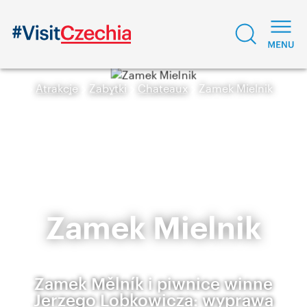
Atrakcje
Zabytki
Chateaux
Zamek Mielnik
Zamek Mielnik
Zamek Mělník i piwnice winne
Jerzego Lobkowicza: wyprawa