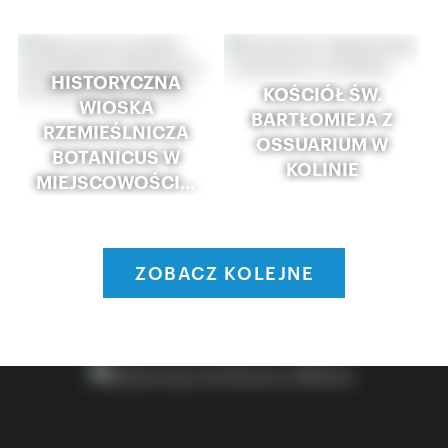
HISTORYCZNA
KOŚCIÓŁ ŚW.
WIOSKA
BARTŁOMIEJA Z
RZEMIEŚLNICZA
OSSUARIUM W
BOTANICUS W
KOLINIE
MIEJSCOWOŚCI…
ZOBACZ KOLEJNE