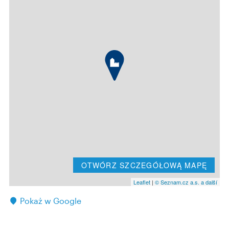
OTWÓRZ SZCZEGÓŁOWĄ MAPĘ
Leaflet
|
© Seznam.cz a.s. a další
Pokaż w Google