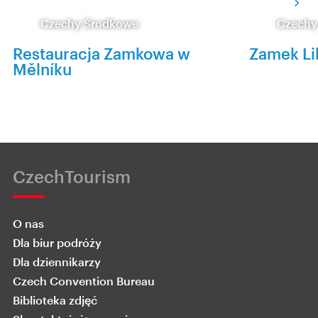
Czechy Środkowe
Czechy
Restauracja Zamkowa w
Zamek Li
Mělníku
CzechTourism
O nas
Dla biur podróży
Dla dziennikarzy
Czech Convention Bureau
Biblioteka zdjęć