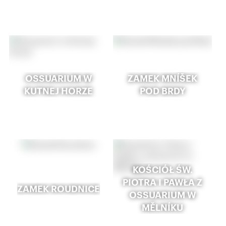
OSSUARIUM W
ZAMEK MNÍŠEK
KUTNEJ HORZE
POD BRDY
KOŚCIÓŁ ŚW.
PIOTRA I PAWŁA Z
ZAMEK ROUDNICE
OSSUARIUM W
MĚLNÍKU