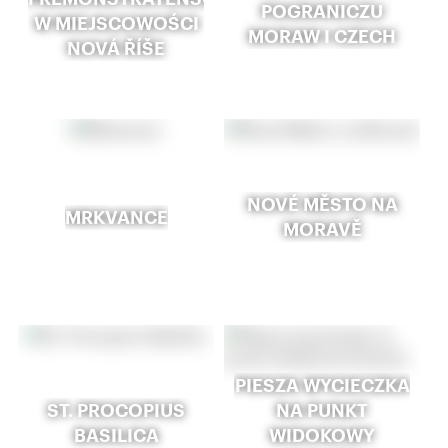
POGRANICZU
W MIEJSCOWOŚCI
MORAW I CZECH
NOVÁ ŘÍŠE
NOVÉ MĚSTO NA
MRKVANCE
MORAVĚ
PIESZA WYCIECZKA
ST. PROCOPIUS
NA PUNKT
BASILICA
WIDOKOWY