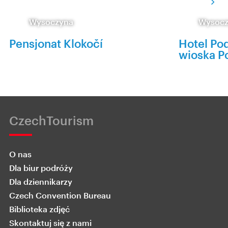
Wysoczyna
Wysoc
Pensjonat Klokočí
Hotel Pod
wioska P
CzechTourism
O nas
Dla biur podróży
Dla dziennikarzy
Czech Convention Bureau
Biblioteka zdjęć
Skontaktuj się z nami