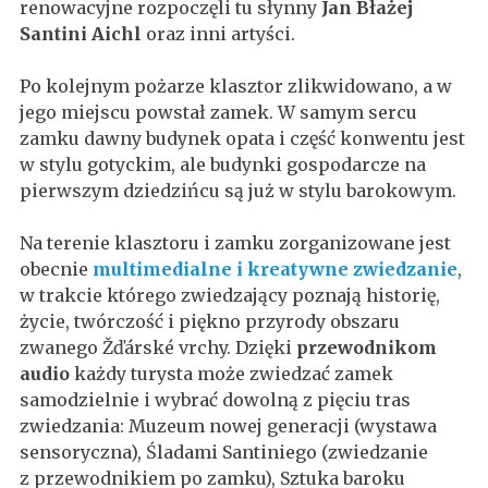
renowacyjne rozpoczęli tu słynny
Jan Błażej
Santini Aichl
oraz inni artyści.
Po kolejnym pożarze klasztor zlikwidowano, a w
jego miejscu powstał zamek. W samym sercu
zamku dawny budynek opata i część konwentu jest
w stylu gotyckim, ale budynki gospodarcze na
pierwszym dziedzińcu są już w stylu barokowym.
Na terenie klasztoru i zamku zorganizowane jest
obecnie
multimedialne i kreatywne zwiedzanie
,
w trakcie którego zwiedzający poznają historię,
życie, twórczość i piękno przyrody obszaru
zwanego Žďárské vrchy. Dzięki
przewodnikom
audio
każdy turysta może zwiedzać zamek
samodzielnie i wybrać dowolną z pięciu tras
zwiedzania: Muzeum nowej generacji (wystawa
sensoryczna), Śladami Santiniego (zwiedzanie
z przewodnikiem po zamku), Sztuka baroku