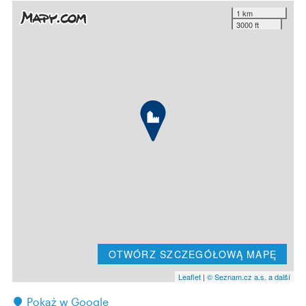
1 km
3000 ft
OTWÓRZ SZCZEGÓŁOWĄ MAPĘ
Leaflet
|
© Seznam.cz a.s. a další
Pokaż w Google