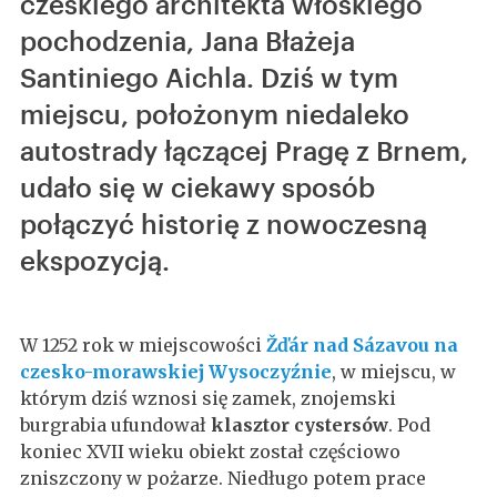
czeskiego architekta włoskiego
pochodzenia, Jana Błażeja
Santiniego Aichla. Dziś w tym
miejscu, położonym niedaleko
autostrady łączącej Pragę z Brnem,
udało się w ciekawy sposób
połączyć historię z nowoczesną
ekspozycją.
W 1252 rok w miejscowości
Žďár nad Sázavou na
czesko-morawskiej Wysoczyźnie
, w miejscu, w
którym dziś wznosi się zamek, znojemski
burgrabia ufundował
klasztor cystersów
. Pod
koniec XVII wieku obiekt został częściowo
zniszczony w pożarze. Niedługo potem prace