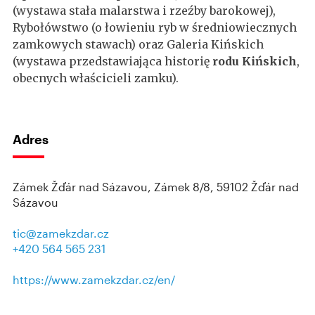
(wystawa stała malarstwa i rzeźby barokowej),
Rybołówstwo (o łowieniu ryb w średniowiecznych
zamkowych stawach) oraz Galeria Kińskich
(wystawa przedstawiająca historię
rodu Kińskich
,
obecnych właścicieli zamku).
Adres
Zámek Žďár nad Sázavou, Zámek 8/8, 59102 Žďár nad
Sázavou
tic@zamekzdar.cz
+420 564 565 231
https://www.zamekzdar.cz/en/