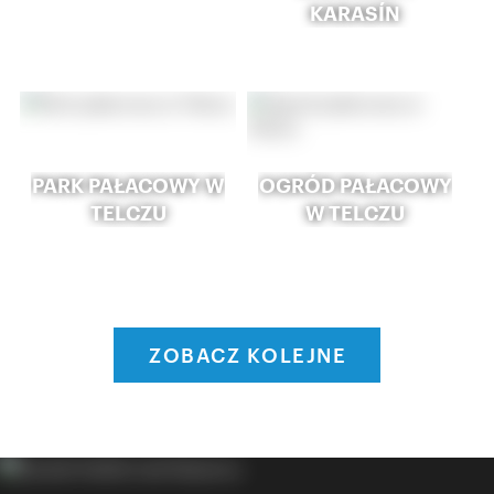
KARASÍN
PARK PAŁACOWY W
OGRÓD PAŁACOWY
TELCZU
W TELCZU
ZOBACZ KOLEJNE