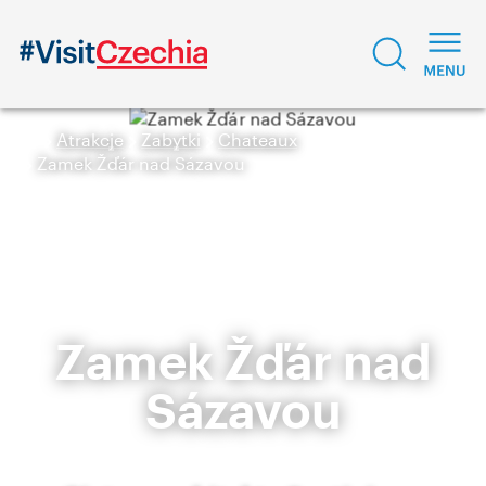
Atrakcje
Zabytki
Chateaux
Zamek Žďár nad Sázavou
Zamek Žďár nad
Sázavou