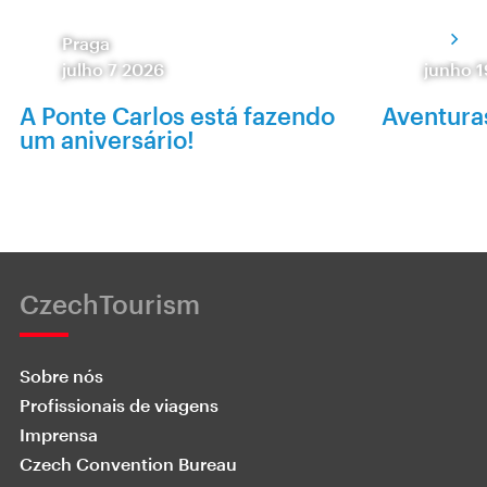
Praga
julho 7 2026
junho 
A Ponte Carlos está fazendo
Aventura
um aniversário!
CzechTourism
Sobre nós
Profissionais de viagens
Imprensa
Czech Convention Bureau