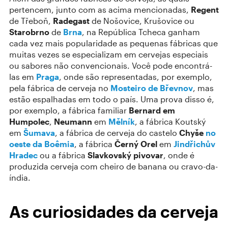
pertencem, junto com as acima mencionadas,
Regent
de Třeboň,
Radegast
de Nošovice, Krušovice ou
Starobrno
de
Brna
, na República Tcheca ganham
cada vez mais popularidade as pequenas fábricas que
muitas vezes se especializam em cervejas especiais
ou sabores não convencionais. Você pode encontrá-
las em
Praga
, onde são representadas, por exemplo,
pela fábrica de cerveja no
Mosteiro de Břevnov
, mas
estão espalhadas em todo o país. Uma prova disso é,
por exemplo, a fábrica familiar
Bernard em
Humpolec
,
Neumann
em
Mělník
, a fábrica Koutský
em
Šumava
, a fábrica de cerveja do castelo
Chyše
no
oeste da Boêmia
, a fábrica
Černý Orel
em
Jindřichův
Hradec
ou a fábrica
Slavkovský pivovar
, onde é
produzida cerveja com cheiro de banana ou cravo-da-
índia.
As curiosidades da cerveja