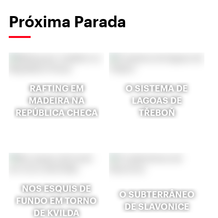
Próxima Parada
RAFTING EM
O SISTEMA DE
MADEIRA NA
LAGOAS DE
REPÚBLICA CHECA
TŘEBOŇ
NOS ESQUIS DE
O SUBTERRÂNEO
FUNDO EM TORNO
DE SLAVONICE
DE KVILDA