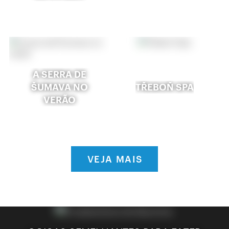
A SERRA DE
ŠUMAVA NO
TŘEBOŇ SPA
VERÃO
VEJA MAIS