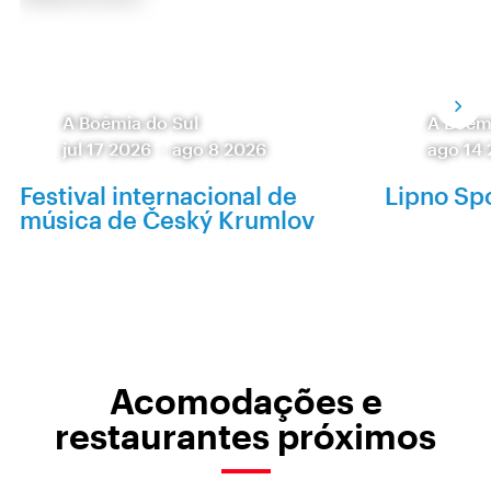
A Boêmia do Sul
A Boêm
jul 17 2026
-
ago 8 2026
ago 14
Festival internacional de
Lipno Spo
música de Český Krumlov
Acomodações e
restaurantes próximos