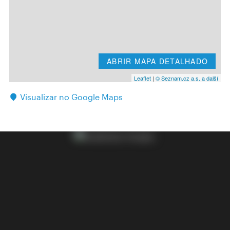
ABRIR MAPA DETALHADO
Leaflet
|
© Seznam.cz a.s. a další
Visualizar no Google Maps