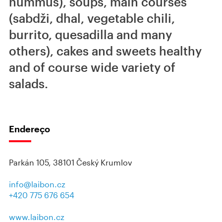
hummus), soups, main courses
(sabdži, dhal, vegetable chili,
burrito, quesadilla and many
others), cakes and sweets healthy
and of course wide variety of
salads.
Endereço
Parkán 105, 38101 Český Krumlov
info@laibon.cz
+420 775 676 654
www.laibon.cz