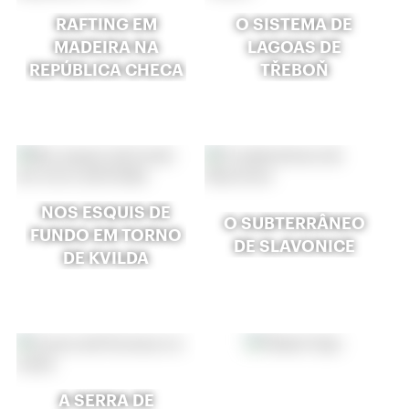
RAFTING EM
O SISTEMA DE
MADEIRA NA
LAGOAS DE
REPÚBLICA CHECA
TŘEBOŇ
NOS ESQUIS DE
O SUBTERRÂNEO
FUNDO EM TORNO
DE SLAVONICE
DE KVILDA
A SERRA DE