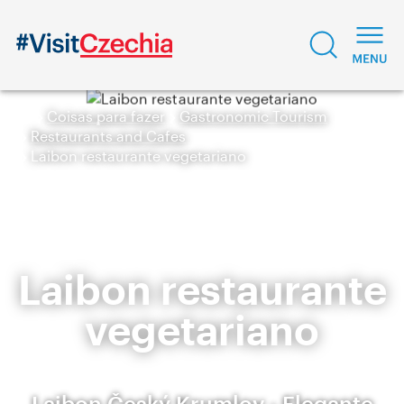
Coisas para fazer
Gastronomic Tourism
Restaurants and Cafes
Laibon restaurante vegetariano
Laibon restaurante
vegetariano
Laibon Český Krumlov - Elegante