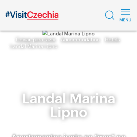
Coisas para fazer
Accommodation
Hotels
Landal Marina Lipno
Landal Marina
Lipno
Apartamentos junto ao “mar” no