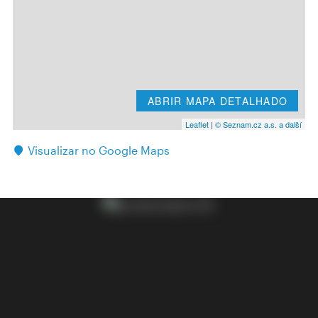
ABRIR MAPA DETALHADO
Leaflet
|
© Seznam.cz a.s. a další
Visualizar no Google Maps