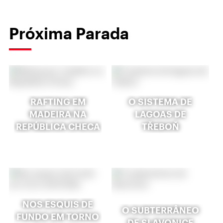
Próxima Parada
RAFTING EM
O SISTEMA DE
MADEIRA NA
LAGOAS DE
REPÚBLICA CHECA
TŘEBOŇ
NOS ESQUIS DE
O SUBTERRÂNEO
FUNDO EM TORNO
DE SLAVONICE