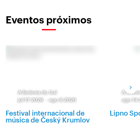
Eventos próximos
A Boêmia do Sul
A Boêm
jul 17 2026
-
ago 8 2026
ago 14
Festival internacional de
Lipno Spo
música de Český Krumlov