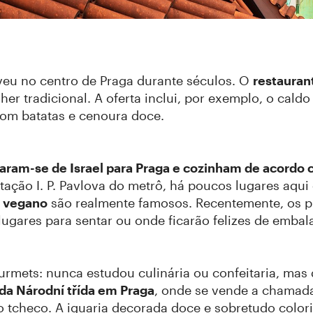
eu no centro de Praga durante séculos. O
restauran
her tradicional. A oferta inclui, por exemplo, o cald
om batatas e cenoura doce.
aram-se de Israel para Praga e cozinham de acordo c
tação I. P. Pavlova do metrô, há poucos lugares aqu
a vegano
são realmente famosos. Recentemente, os pro
ugares para sentar ou onde ficarão felizes de embal
ets: nunca estudou culinária ou confeitaria, mas q
da Národní třída em Praga
, onde se vende a chamada
o tcheco. A iguaria decorada doce e sobretudo color