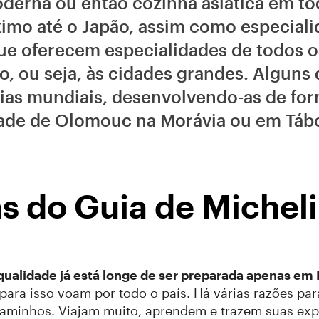
oderna ou então cozinha asiática em to
imo até o Japão, assim como especiali
ue oferecem especialidades de todos 
o, ou seja, às cidades grandes. Alguns
as mundiais, desenvolvendo-as de for
dade de Olomouc na Morávia ou em Tábo
as do Guia de Michel
ualidade já está longe de ser preparada apenas em
para isso voam por todo o país. Há várias razões para
minhos. Viajam muito, aprendem e trazem suas exp