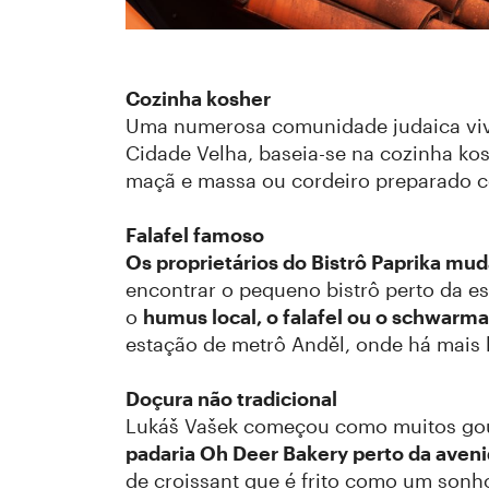
Cozinha kosher
Uma numerosa comunidade judaica viv
Cidade Velha, baseia-se na cozinha kos
maçã e massa ou cordeiro preparado c
Falafel famoso
Os proprietários do Bistrô Paprika mud
encontrar o pequeno bistrô perto da es
o
humus local, o falafel ou o schwarm
estação de metrô Anděl, onde há mais l
Doçura não tradicional
Lukáš Vašek começou como muitos gourm
padaria Oh Deer Bakery perto da aveni
de croissant que é frito como um sonh