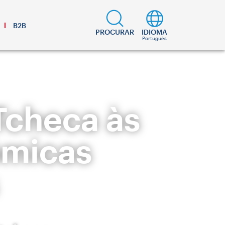
B2B
PROCURAR
IDIOMA
Português
Tcheca às
ômicas