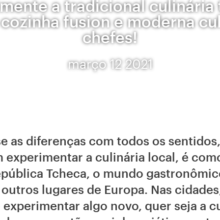
mente a tradicional culinária
 cozinha fusion e moderna cul
chefes!
março 12 2021
e as diferenças com todos os sentido
 experimentar a culinária local, é como
pública Tcheca, o mundo gastronômico
 outros lugares de Europa. Nas cidade
 experimentar algo novo, quer seja a c