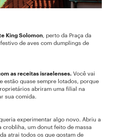
te King Solomon
, perto da Praça da
o festivo de aves com dumplings de
om as receitas israelenses.
Você vai
i e estão quase sempre lotados, porque
prietários abriram uma filial na
ar sua comida.
ueria experimentar algo novo. Abriu a
 crobliha, um donut feito de massa
ida atrai todos os que gostam de