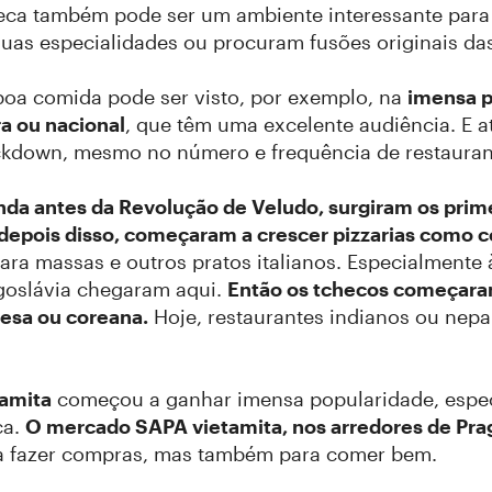
heca também pode ser um ambiente interessante para 
uas especialidades ou procuram fusões originais das
boa comida pode ser visto, por exemplo, na
imensa p
ra ou nacional
, que têm uma excelente audiência. E a
lockdown, mesmo no número e frequência de restauran
nda antes da Revolução de Veludo, surgiram os prim
 depois disso, começaram a crescer pizzarias como 
ara massas e outros pratos italianos. Especialmente 
ugoslávia chegaram aqui.
Então os tchecos começaram 
esa ou coreana.
Hoje, restaurantes indianos ou nepa
amita
começou a ganhar imensa popularidade, espec
ca.
O mercado SAPA vietamita, nos arredores de Prag
ra fazer compras, mas também para comer bem.