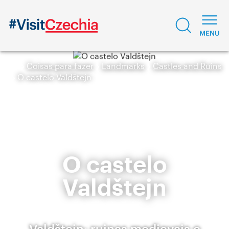
Coisas para fazer
Landmarks
Castles and Ruins
O castelo Valdštejn
O castelo
Valdštejn
Valdštejn: ruinas medievais e