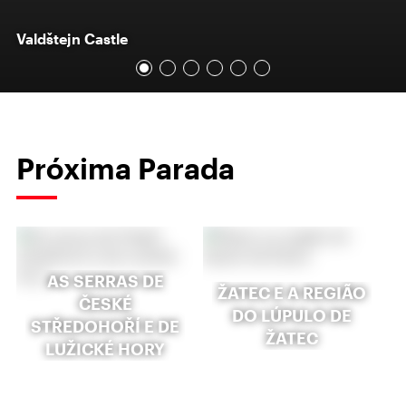
Valdštejn Castle
Próxima Parada
AS SERRAS DE
ŽATEC E A REGIÃO
ČESKÉ
DO LÚPULO DE
STŘEDOHOŘÍ E DE
ŽATEC
LUŽICKÉ HORY