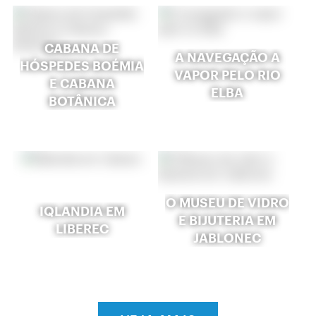
CABANA DE
A NAVEGAÇÃO A
HÓSPEDES BOÉMIA
VAPOR PELO RIO
E CABANA
ELBA
BOTÂNICA
O MUSEU DE VIDRO
IQLANDIA EM
E BIJUTERIA EM
LIBEREC
JABLONEC