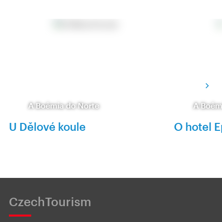
A Boêmia do Norte
A Boêm
U Dělové koule
O hotel 
CzechTourism