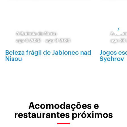
A Boêmia do Norte
A Boêm
ago 6 2026
-
ago 9 2026
ago 28
Beleza frágil de Jablonec nad
Jogos es
Nisou
Sychrov
Acomodações e
restaurantes próximos