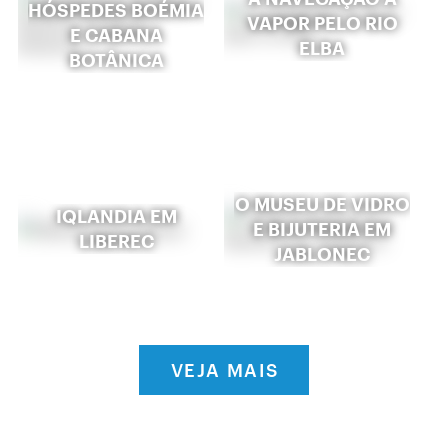
HÓSPEDES BOÉMIA
VAPOR PELO RIO
E CABANA
ELBA
BOTÂNICA
O MUSEU DE VIDRO
IQLANDIA EM
E BIJUTERIA EM
LIBEREC
JABLONEC
VEJA MAIS