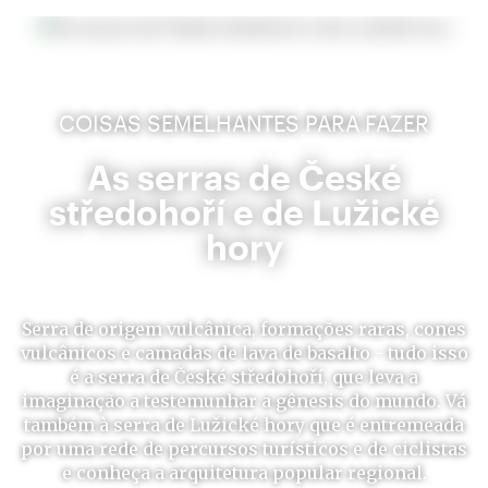
COISAS SEMELHANTES PARA FAZER
As serras de České
středohoří e de Lužické
hory
Serra de origem vulcânica, formações raras, cones
vulcânicos e camadas de lava de basalto - tudo isso
é a serra de České středohoří, que leva a
imaginação a testemunhar a gênesis do mundo. Vá
também à serra de Lužické hory que é entremeada
por uma rede de percursos turísticos e de ciclistas
e conheça a arquitetura popular regional.