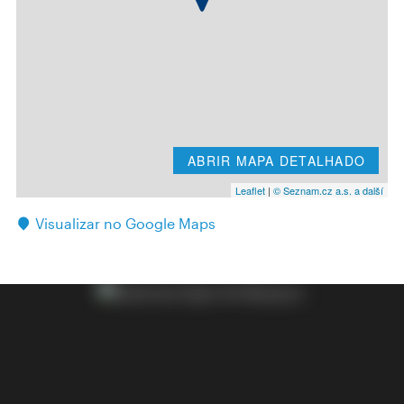
ABRIR MAPA DETALHADO
Leaflet
|
© Seznam.cz a.s. a další
Visualizar no Google Maps