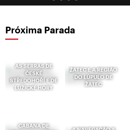
Próxima Parada
AS SERRAS DE
ŽATEC E A REGIÃO
ČESKÉ
DO LÚPULO DE
STŘEDOHOŘÍ E DE
ŽATEC
LUŽICKÉ HORY
CABANA DE
A NAVEGAÇÃO A