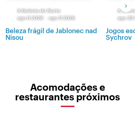
A Boêmia do Norte
A Boêm
ago 6 2026
-
ago 9 2026
ago 28
Beleza frágil de Jablonec nad
Jogos es
Nisou
Sychrov
Acomodações e
restaurantes próximos