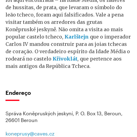
foi aqui encontrada – na Idade Média, os haleres
de hussitas, de prata, que levaram o símbolo do
leão tcheco, foram aqui falsificados. Vale a pena
visitar também os arredores das grutas
Koněpruské jeskyně. Não omita a visita ao mais
popular castelo tcheco,
Karlštejn
que o imperador
Carlos IV mandou construir para as joias tchecas
de coração. O verdadeiro espírito da Idade Média o
rodeará no castelo
Křivoklát
, que pertence aos
mais antigos da República Tcheca.
Endereço
Správa Koněpruských jeskyní, P. O. Box 13, Beroun,
26601 Beroun
koneprusy@caves.cz