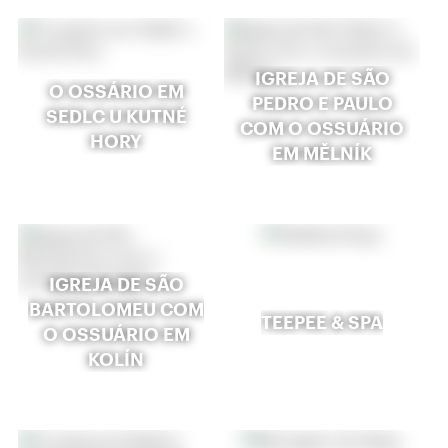
IGREJA DE SÃO
O OSSÁRIO EM
PEDRO E PAULO
SEDLC U KUTNÉ
COM O OSSUÁRIO
HORY
EM MĚLNÍK
IGREJA DE SÃO
BARTOLOMEU COM
TEEPEE & SPA
O OSSUÁRIO EM
KOLÍN