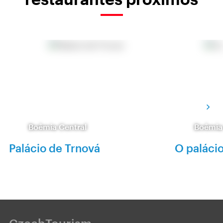
Boêmia Central
Boêmia
Palácio de Trnová
O paláci