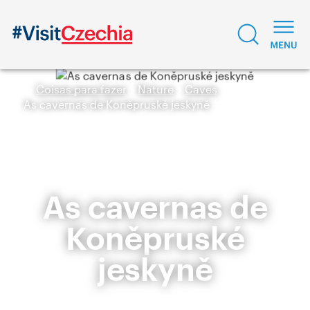
Coisas para fazer
Nature
Caves
As cavernas de Koněpruské jeskyně
As cavernas de
Koněpruské
jeskyně