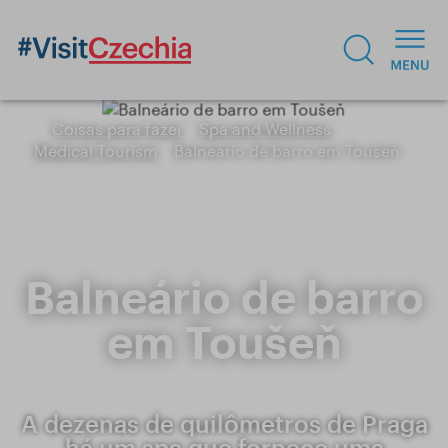
Coisas para fazer
Spa and Wellness
Medical Tourism
Balneário de barro em Toušeň
Balneário de barro
em Toušeň
A dezenas de quilômetros de Praga
há um spa que fornece uma