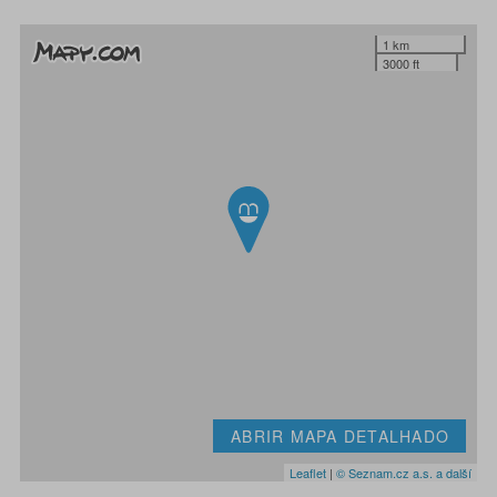
1 km
3000 ft
ABRIR MAPA DETALHADO
Leaflet
|
© Seznam.cz a.s. a další