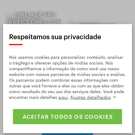
IGREJA DE SÃO
BARTOLOMEU COM
TEEPEE & SPA
O OSSUÁRIO EM
Respeitamos sua privacidade
KOLÍN
Nós usamos cookies para personalizar conteúdo, analisar
o trágfego e oferecer opções de mídias sociais. Nós
compartilhamos a informação de como você usa nosso
website com nossos parceiros de mídias sociais e análise.
O
Os parceiros podem combinar essas informações com
RESTAURANTEPIANO
BARRAGEM DE
outras que você fornece a eles ou com as que eles obtêm
NOBILE CHATEAU
SLAPY
como resultado do seu uso dos serviços deles. Você pode
encontrar mais detalhes
aqui
.
Ajustes detalhados
MCELY
ACEITAR TODOS OS COOKIES
VEJA MAIS