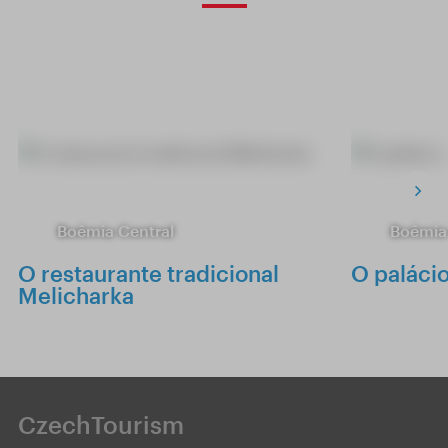
Boêmia Central
Boêmia
O restaurante tradicional
O palácio
Melicharka
CzechTourism