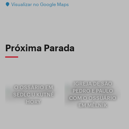
Visualizar no Google Maps
Próxima Parada
IGREJA DE SÃO
O OSSÁRIO EM
PEDRO E PAULO
SEDLC U KUTNÉ
COM O OSSUÁRIO
HORY
EM MĚLNÍK