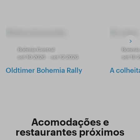
Boêmia Central
Boêmia
set 10 2026
-
set 12 2026
set 18 
Oldtimer Bohemia Rally
A colheit
Acomodações e
restaurantes próximos