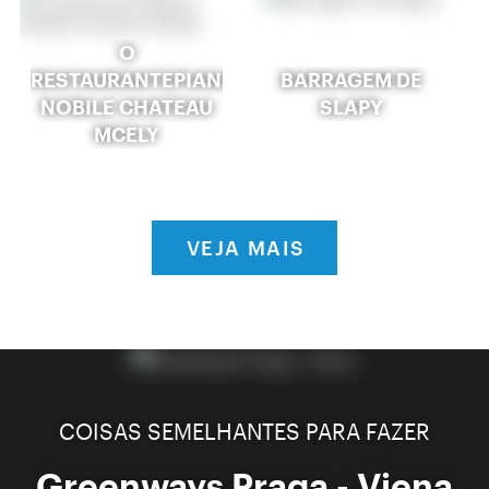
O
RESTAURANTEPIANO
BARRAGEM DE
NOBILE CHATEAU
SLAPY
MCELY
VEJA MAIS
COISAS SEMELHANTES PARA FAZER
Greenways Praga - Viena