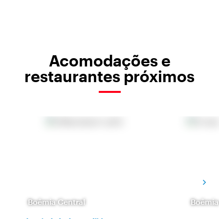
Acomodações e
restaurantes próximos
Boêmia Central
Boêmia