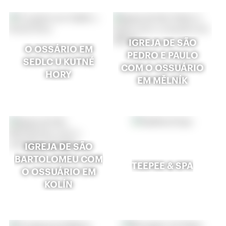
IGREJA DE SÃO
O OSSÁRIO EM
PEDRO E PAULO
SEDLC U KUTNÉ
COM O OSSUÁRIO
HORY
EM MĚLNÍK
IGREJA DE SÃO
BARTOLOMEU COM
TEEPEE & SPA
O OSSUÁRIO EM
KOLÍN