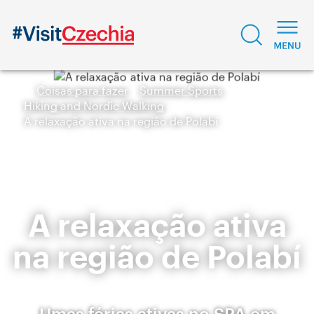
Coisas para fazer
Summer Sports
Hiking and Nordic Walking
A relaxação ativa na região de Polabí
A relaxação ativa
na região de Polabí
Umas férias ativas no SPA em