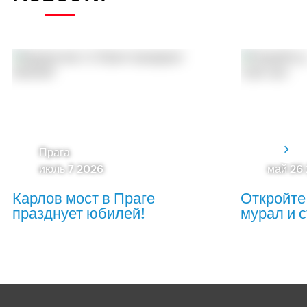
Прага
июль 7 2026
май 26
Карлов мост в Праге
Откройте
празднует юбилей!
мурал и с