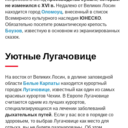
не изменился с
XVI
в.
Недалеко от Великих Лосин
находится город
Оломоуц
, внесенный в список
Всемирного культурного наследия
ЮНЕСКО
.
Обязательно посетите романтическую крепость
Боузов
, известную в основном из экранизированных
сказок.
Уютные Лугачовице
На восток от Великих Лосин, в долине заповедной
области
Белые Карпаты
находится курортный
городок
Лугачовице
, известный как один из самых
красивых курортов Чехии. В Европе Лугачовице
считаются одним из лучших курортов,
специализирующихся на лечении заболеваний
дыхательных путей
. Если у вас все в порядке со
здоровьем, то выбрав Лугачовице как место для
отдыха, вы не будете разочарованы. Об этом