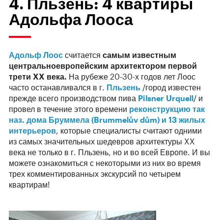
4. Пльзень: 4 квартиры
Адольфа Лооса
Адольф Лоос
считается
самым известным
центральноевропейским архитектором первой
трети XX века.
На рубеже 20-30-х годов лет Лоос
часто останавливался в г.
Пльзень
/город известен
прежде всего производством пива
Pilsner Urquell
/ и
провел в течение этого времени
реконструкцию так
наз. дома Бруммела (Brummelův dům) и 13 жилых
интерьеров
, которые специалисты считают одними
из самых значительных шедевров архитектуры XX
века не только в г. Пльзень, но и во всей Европе. И вы
можете ознакомиться с некоторыми из них во время
трех комментированных экскурсий по четырем
квартирам!