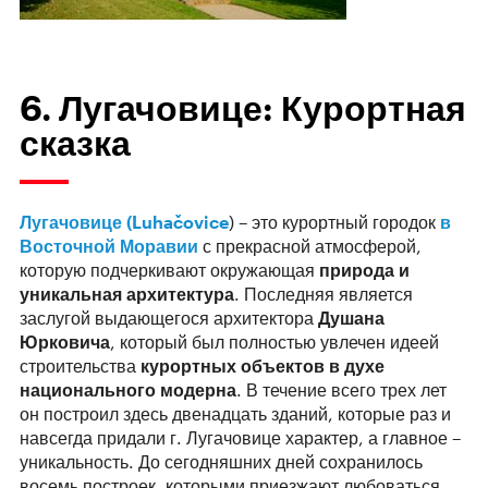
6. Лугачовице: Курортная
сказка
Лугачовице (Luhačovice
) – это курортный городок
в
Восточной Моравии
с прекрасной атмосферой,
которую подчеркивают окружающая
природа и
уникальная архитектура
. Последняя является
заслугой выдающегося архитектора
Душана
Юрковича
, который был полностью увлечен идеей
строительства
курортных объектов в духе
национального модерна
. В течение всего трех лет
он построил здесь двенадцать зданий, которые раз и
навсегда придали г. Лугачовице характер, а главное –
уникальность. До сегодняшних дней сохранилось
восемь построек, которыми приезжают любоваться