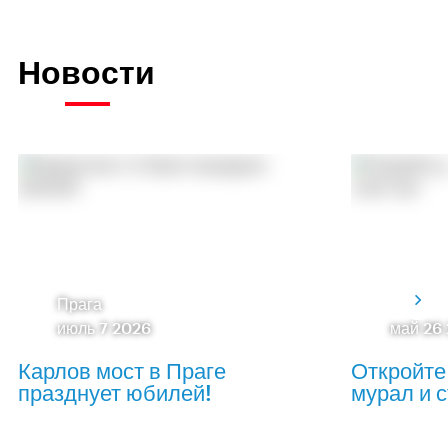
Новости
Прага
июль 7 2026
май 26
Карлов мост в Праге
Откройте
празднует юбилей!
мурал и с