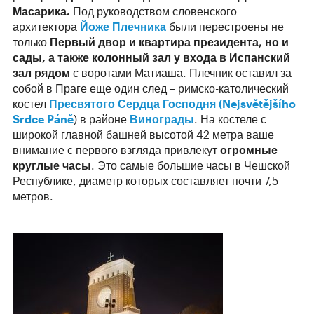
Масарика.
Под руководством словенского
архитектора
Йоже Плечника
были перестроены не
только
Первый двор и квартира президента, но и
сады, а также колонный зал у входа в Испанский
зал рядом
с воротами Матиаша. Плечник оставил за
собой в Праге еще один след – римско-католический
костел
Пресвятого Сердца Господня (Nejsvětějšího
Srdce Páně
) в районе
Винограды
. На костеле с
широкой главной башней высотой 42 метра ваше
внимание с первого взгляда привлекут
огромные
круглые часы
. Это самые большие часы в Чешской
Республике, диаметр которых составляет почти 7,5
метров.