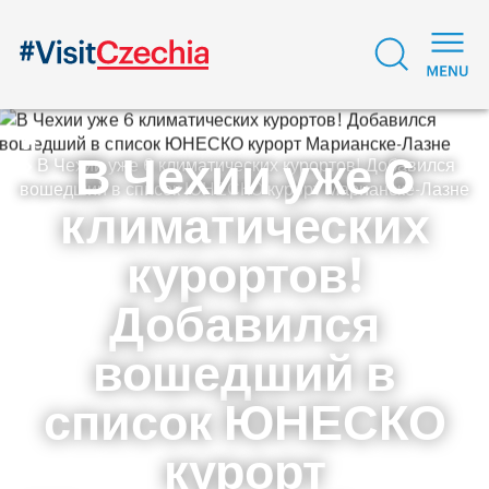
В Чехии уже 6
В Чехии уже 6 климатических курортов! Добавился
вошедший в список ЮНЕСКО курорт Марианске-Лазне
климатических
курортов!
Добавился
вошедший в
список ЮНЕСКО
курорт