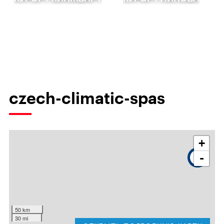
czech-climatic-spas
+
-
3
50 km
30 mi