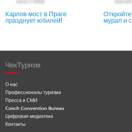
июль 7 2026
май 26
Карлов мост в Праге
Откройте
празднует юбилей!
мурал и с
ЧехТуризм
О нас
Профессионалы туризма
Пресса и СМИ
Czech Convention Bureau
Цифровая медиатека
Контакты