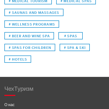
# MEDICAL TOURISM
# MEDICAL SPAS
# SAUNAS AND MASSAGES
# WELLNESS PROGRAMS
# BEER AND WINE SPA
# SPAS
# SPAS FOR CHILDREN
# SPA & SKI
# HOTELS
ЧехТуризм
О нас