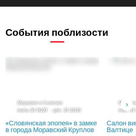
События поблизости
Моравия и Силезия
Морави
июль 31 2021
-
дек. 31 2031
янв. 31
«Словянская эпопея» в замке
Салон ви
в города Моравский Круплов
Валтице