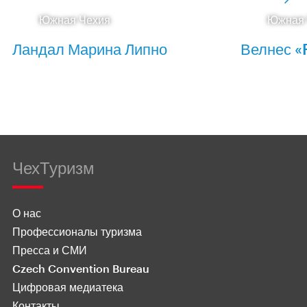
Южная Чехия
Южная 
Ландал Марина Липно
Велнес «
ЧехТуризм
О нас
Профессионалы туризма
Пресса и СМИ
Czech Convention Bureau
Цифровая медиатека
Контакты