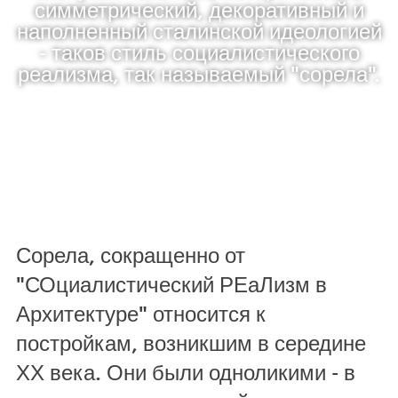
симметрический, декоративный и
наполненный сталинской идеологией
- таков стиль социалистического
реализма, так называемый "сорела".
Сорела, сокращенно от
"СОциалистический РЕаЛизм в
Архитектуре" относится к
постройкам, возникшим в середине
ХХ века. Они были одноликими - в