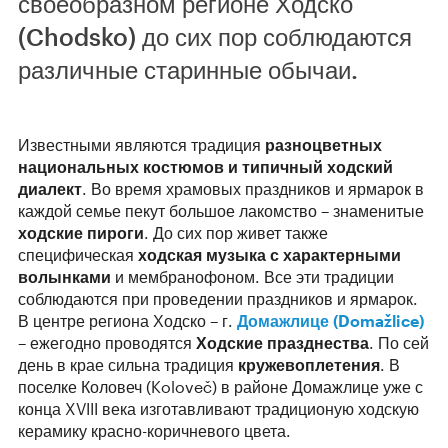
своеобразном регионе Ходско
(Chodsko) до сих пор соблюдаются
различные старинные обычаи.
Известными являются традиция
разноцветных
национальных костюмов и типичный ходский
диалект
. Во время храмовых праздников и ярмарок в
каждой семье пекут большое лакомство – знаменитые
ходские пироги
. До сих пор живет также
специфическая
ходская музыка с характерными
волынками
и мембранофоном. Все эти традиции
соблюдаются при проведении праздников и ярмарок.
В центре региона Ходско – г.
Домажлице (Domažlice)
– ежегодно проводятся
Ходские празднества
. По сей
день в крае сильна традиция
кружевоплетения
. В
поселке Коловеч (Koloveč) в районе Домажлице уже с
конца XVIII века изготавливают традиционую ходскую
керамику красно-коричневого цвета.