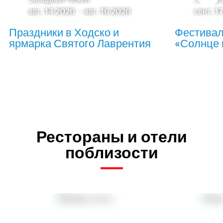
авг. 14 2026
-
авг. 16 2026
сент. 1
Праздники в Ходско и
Фестивал
ярмарка Святого Лаврентия
«Солнце 
Рестораны и отели
поблизости