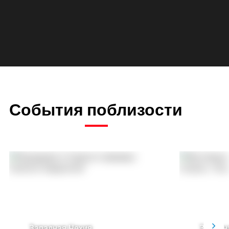
События поблизости
Западная Чехия
Западн