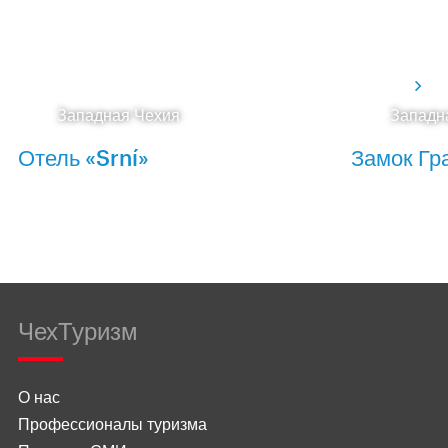
Западная Чехия
Западн
Отель «Srní»
Замок Гр
ЧехТуризм
О нас
Профессионалы туризма