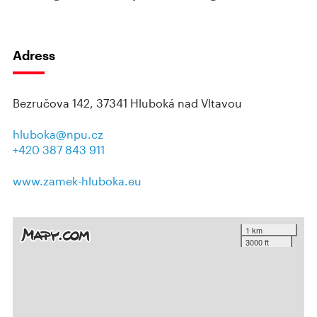
Adress
Bezručova 142, 37341 Hluboká nad Vltavou
hluboka@npu.cz
+420 387 843 911
www.zamek-hluboka.eu
1 km
3000 ft