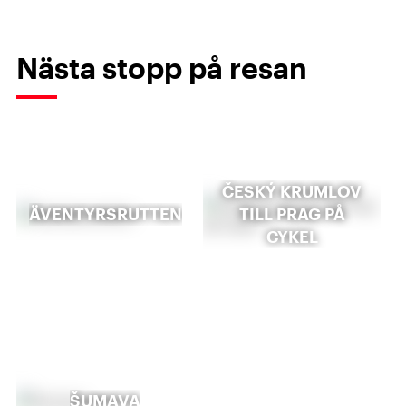
Nästa stopp på resan
ČESKÝ KRUMLOV
ÄVENTYRSRUTTEN
TILL PRAG PÅ
CYKEL
ŠUMAVA