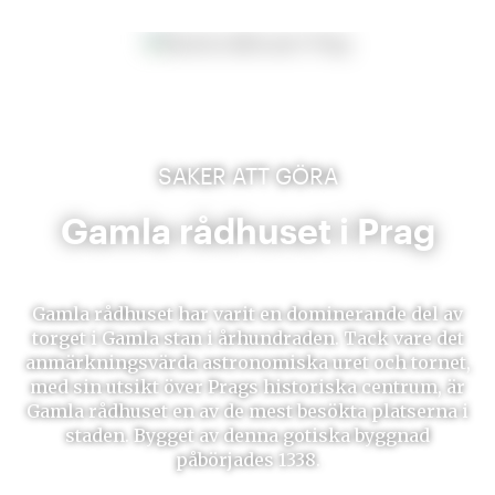
SAKER ATT GÖRA
Gamla rådhuset i Prag
Gamla rådhuset har varit en dominerande del av
torget i Gamla stan i århundraden. Tack vare det
anmärkningsvärda astronomiska uret och tornet,
med sin utsikt över Prags historiska centrum, är
Gamla rådhuset en av de mest besökta platserna i
staden. Bygget av denna gotiska byggnad
påbörjades 1338.