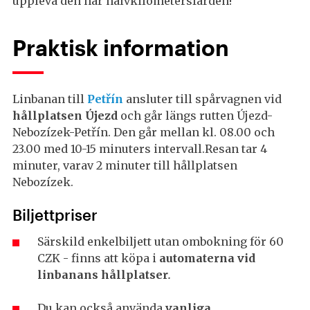
uppleva den här halvkilometersfärden!
Praktisk information
Linbanan till
Petřín
ansluter till spårvagnen vid
hållplatsen Újezd
och går längs rutten Újezd-
Nebozízek-Petřín. Den går mellan kl. 08.00 och
23.00 med 10-15 minuters intervall.Resan tar 4
minuter, varav 2 minuter till hållplatsen
Nebozízek.
Biljettpriser
Särskild enkelbiljett utan ombokning för 60
CZK - finns att köpa i
automaterna vid
linbanans hållplatser
.
Du kan också använda
vanliga