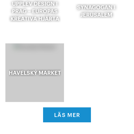
UPPLEV DESIGN I
SYNAGOGAN I
PRAG – EUROPAS
JERUSALEM
KREATIVA HJÄRTA
HAVELSKÝ MARKET
LÄS MER