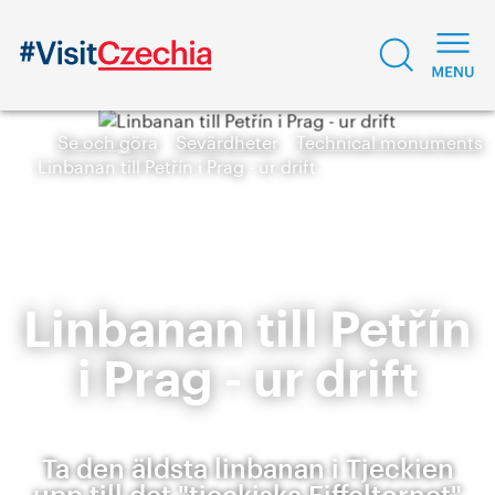
Se och göra
Sevärdheter
Technical monuments
Linbanan till Petřín i Prag - ur drift
Linbanan till Petřín
i Prag - ur drift
Ta den äldsta linbanan i Tjeckien
upp till det "tjeckiska Eiffeltornet"