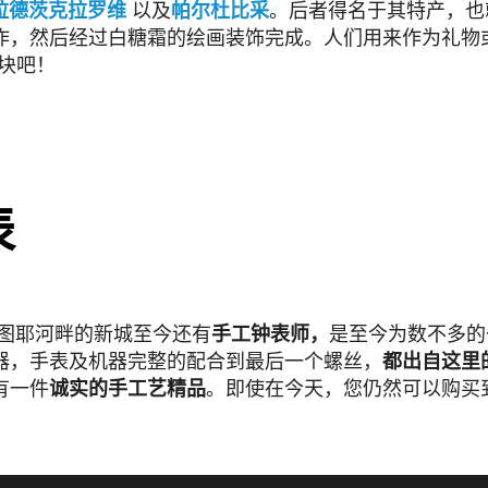
拉德茨克拉罗维
以及
帕尔杜比采
。后者得名于其特产，也
作，然后经过白糖霜的绘画装饰完成。人们用来作为礼物
块吧！
表
图耶河畔的新城至今还有
手工钟表师，
是至今为数不多的
器，手表及机器完整的配合到最后一个螺丝，
都出自这里
有一件
诚实的手工艺精品
。即使在今天，您仍然可以购买