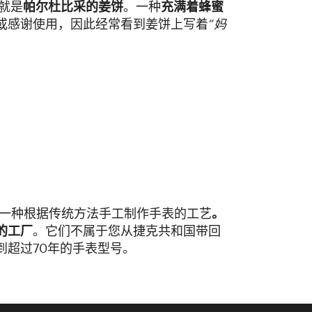
就是
帕尔杜比采的姜饼
。一种
充满着蜂蜜
或感谢使用，因此经常看到姜饼上写着
“妈
一种根据传统方法手工制作手表的工艺
。
的工厂
。它们不属于您从捷克共和国带回
到超过70年的手表型号。