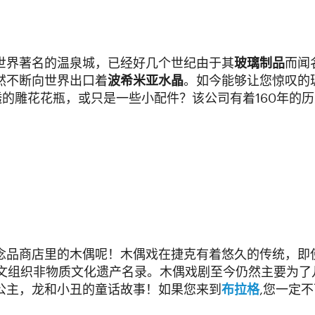
世界著名的温泉城，已经好几个世纪由于其
玻璃制品
而闻
然不断向世界出口着
波希米亚水晶
。如今能够让您惊叹的
透的雕花花瓶，或只是一些小配件？该公司有着160年的
念品商店里的木偶呢！木偶戏在捷克有着悠久的传统，即
科文组织非物质文化遗产名录。木偶戏剧至今仍然主要为
公主，龙和小丑的童话故事！如果您来到
布拉格
,您一定