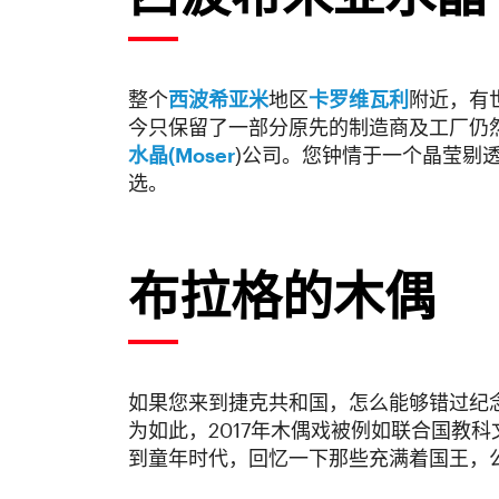
整个
西波希亚米
地区
卡罗维瓦利
附近，有
今只保留了一部分原先的制造商及工厂仍
水晶(Moser
)公司。您钟情于一个晶莹剔
选。
布拉格的木偶
如果您来到捷克共和国，怎么能够错过纪
为如此，2017年木偶戏被例如联合国教
到童年时代，回忆一下那些充满着国王，