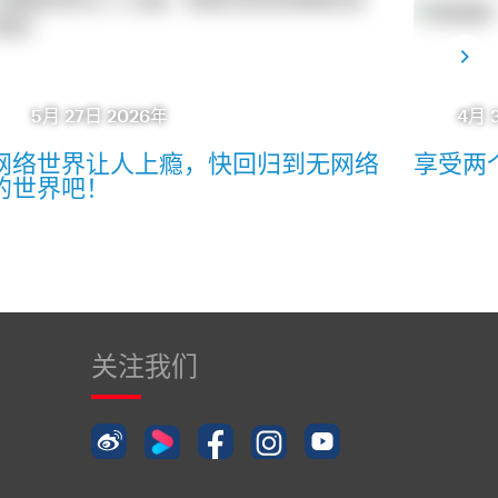
5月 27日 2026年
4月 
网络世界让人上瘾，快回归到无网络
享受两
的世界吧！
关注我们