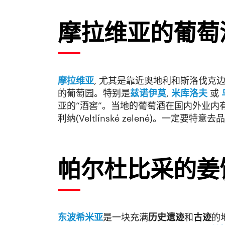
摩拉维亚的葡萄
摩拉维亚
, 尤其是靠近奥地利和斯洛伐克
的葡萄园。特别是
兹诺伊莫
,
米库洛夫
或
亚的“酒窖”。当地的葡萄酒在国内外业内
利纳(Veltlínské zelené)。一定
帕尔杜比采的姜
东波希米亚
是一块充满
历史遗迹
和
古迹
的