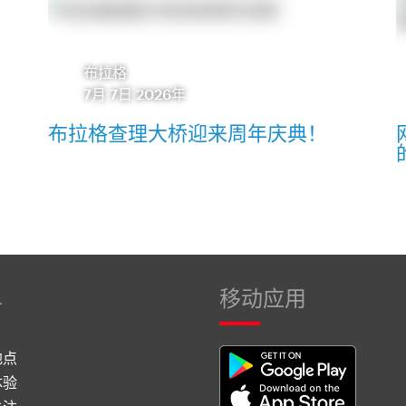
布拉格
7月 7日 2026年
布拉格查理大桥迎来周年庆典！
单
移动应用
地点
体验