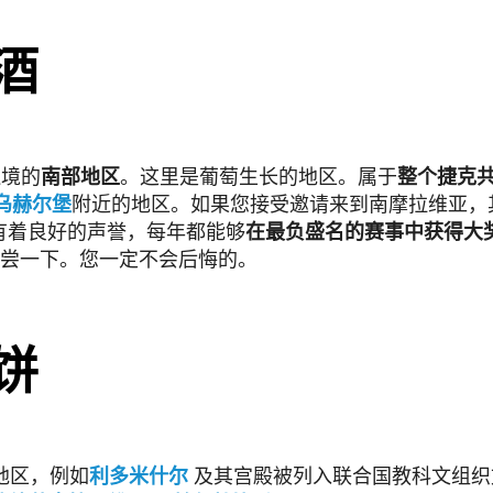
酒
边境的
南部地区
。这里是葡萄生长的地区。属于
整个捷克
乌赫尔堡
附近的地区。如果您接受邀请来到南摩拉维亚，
有着良好的声誉，每年都能够
在最负盛名的赛事中获得大
要特意去品尝一下。您一定不会后悔的。
饼
地区，例如
利多米什尔
及其宫殿被列入联合国教科文组织