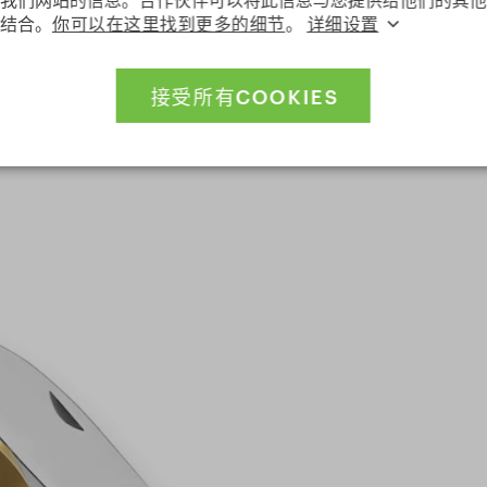
结合。
你可以在这里找到更多的细节
。
详细设置
派索公司（Nespresso）与我们联系。希望我们找到
刀从上个世界20年代开始在麦克罗公司生产，几乎在整
发行五千把，销售所得全部捐献给了慈善机构。
接受所有COOKIES