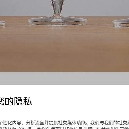
名的啤酒厂设计了什么？
，即所谓的
高波莱特高脚杯
（goblet）。任务很明确
您的隐私
们为公司设计了由新一代共聚酯玻璃材料制成的高脚杯。
各地，已拥有约三千万客户。
es来个性化内容、分析流量并提供社交媒体功能。我们与我们的社
罗（
Mikov
）
公司的合作也非常有趣。许多代捷克人都知
我们网站的信息。合作伙伴可以将此信息与您提供给他们的其他