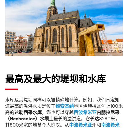
最高及最大的堤坝和水库
水库及其堤坝同样可以被精确地计算。例如，我们肯定知
道最高的溢洪水坝是位于
维索基纳
地区伊赫拉瓦河上100米
高的
达勒西采水库
。您也可以穿越
西波希米亚
内赫拉尼采
（
Nechranice
）水坝上
最长的溢洪道。它长达3280米，
其800米宽的地基令人惊叹。从
中波希米亚
州和
南波希米