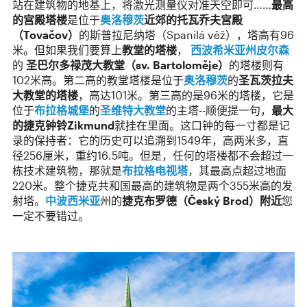
站在建筑物的地基上，将激光测量仪对准天空即可……
最高
的宫殿塔楼
是位于
奥洛穆茨
近郊的托瓦乔夫宫殿
（
Tovačov
）
的斯普拉尼纳塔（Spanilá věž），塔高有96
米。但如果我们要算上
教堂的塔楼
，
西波希米亚州
皮尔森
的
圣巴尔多禄茂大教堂（
sv. Bartoloměje
）
的塔楼则有
102米高。第二高的教堂塔楼是位于
奥洛穆茨
的
圣瓦茨拉夫
大教堂的塔楼
，高达101米。第三高的是96米的塔楼，它是
位于
布拉格城堡
的
圣维特大教堂
的主塔--顺便提一句，
最大
的捷克钟铃
Zikmund
就挂在里面。这口钟的每一寸都是记
录的保持者：它的历史可以追溯到1549年，高两米多，直
径256厘米，重约16.5吨。但是，任何的塔楼都不会超过一
栋技术建筑物，那就是
布拉格电视塔
，其最高点超过地面
220米。整个捷克共和国最高的建筑物是两个355米高的发
射塔。
中波西米亚
州的
捷克布罗德（
Český Brod
）附近
您
一定不要错过。