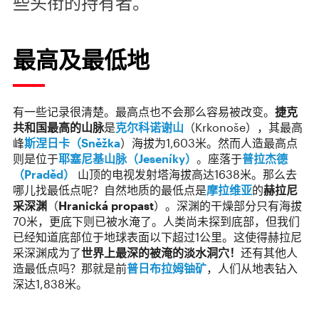
些头衔的持有者。
最高及最低地
有一些记录很清楚。最高点也不会那么容易被改变。
捷克
共和国最高的山脉
是
克尔科诺谢山
（Krkonoše），其最高
峰
斯涅日卡（Sněžka
）海拔为1,603米。然而人造最高点
则是位于
耶塞尼基山脉（Jeseníky）
。座落于
普拉杰德
（Praděd）
山顶的电视发射塔海拔高达1638米。那么去
哪儿找最低点呢？自然地质的最低点是
摩拉维亚
的
赫拉尼
采深渊
（
Hranická propast
）。深渊的干燥部分只有海拔
70米，更底下则已被水淹了。人类尚未探到底部，但我们
已经知道底部位于地球表面以下超过1公里。这使得赫拉尼
采深渊成为了
世界上最深的被淹的淡水洞穴！
还有其他人
造最低点吗？那就是前
普日布拉姆铀矿
，人们从地表钻入
深达1,838米。