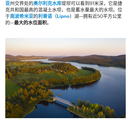
亚
州交界处的
奥尔利克水库
堤坝可以看到91米深，它是捷
克共和国最高的混凝土水坝，也是蓄水量最大的水坝。位
于
南波希米亚
的
利普诺（Lipno
）湖—拥有近50平方公里
的—
最大的水位面积
。