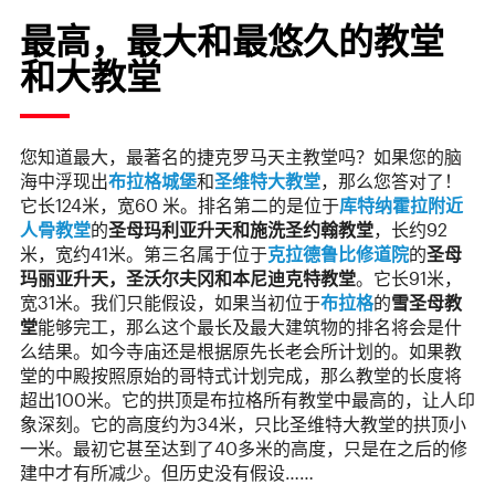
最高，最大和最悠久的教堂
和大教堂
您知道最大，最著名的捷克罗马天主教堂吗？如果您的脑
海中浮现出
布拉格城堡
和
圣维特大教堂
，那么您答对了！
它长124米，宽60 米。排名第二的是位于
库特纳霍拉附近
人骨教堂
的
圣母玛利亚升天和施洗圣约翰教堂
，长约92
米，宽约41米。第三名属于位于
克拉德鲁比修道院
的
圣母
玛丽亚升天，圣沃尔夫冈和本尼迪克特教堂
。它长91米，
宽31米。我们只能假设，如果当初位于
布拉格
的
雪圣母教
堂
能够完工，那么这个最长及最大建筑物的排名将会是什
么结果。如今寺庙还是根据原先长老会所计划的。如果教
堂的中殿按照原始的哥特式计划完成，那么教堂的长度将
超出100米。它的拱顶是布拉格所有教堂中最高的，让人印
象深刻。它的高度约为34米，只比圣维特大教堂的拱顶小
一米。最初它甚至达到了40多米的高度，只是在之后的修
建中才有所减少。但历史没有假设……