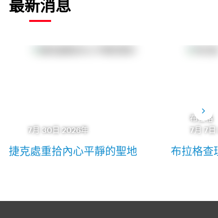
最新消息
布拉格
7月 30日 2026年
7月 7日
捷克處重拾內心平靜的聖地
布拉格查