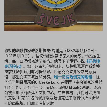
独特的幽默作家雅洛斯拉夫·哈谢克
（1883年4月30日－
1923年1月3日），据说他能洞察捷克人的灵魂，他热爱生
活，每一口酒都充满了激情。他写下了
传奇小说
《好兵帅
克历险记》
。您可以追随他的脚步，从
萨扎瓦河畔斯维特
拉
前往
萨扎瓦河畔利普尼采
。哈谢克喜欢并经常光顾酒
馆，那里充满了氛围和灵感。
唯一记得哈谢克的酒馆
，除
了位于
利普尼采的
U
Č
esk
é
koruny
餐厅
（由哈谢克的后代
拥有）外，还有位于 Dolní Město的
U Much
ů酒馆
。该酒
馆被当地政府改建为文化中心。在
布拉格
，我们可以找到
几家以“帅克”命名的餐厅以及哈谢克位于斯科尔斯卡街16
号的
出生地
。门廊上有纪念牌。