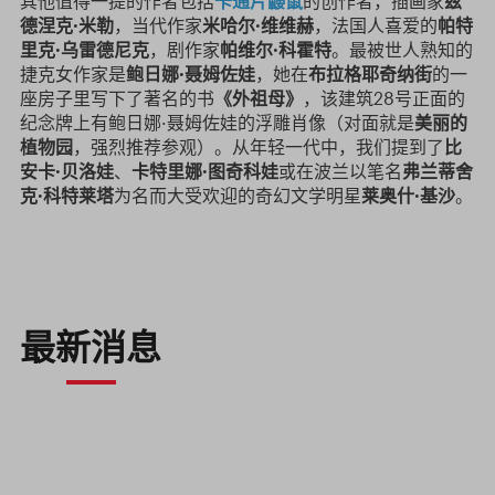
其他值得一提的作者包括
卡通片鼹鼠
的创作者，插画家
兹
德涅克·米勒
，当代作家
米哈尔·维维赫
，法国人喜爱的
帕特
里克·乌雷德尼克
，剧作家
帕维尔·科霍特
。最被世人熟知的
捷克女作家是
鲍日娜·聂姆佐娃
，她在
布拉格耶奇纳街
的一
座房子里写下了著名的书
《外祖母》
，该建筑28号正面的
纪念牌上有鲍日娜·聂姆佐娃的浮雕肖像（对面就是
美丽的
植物园
，强烈推荐参观）。从年轻一代中，我们提到了
比
安卡·贝洛娃
、
卡特里娜·图奇科娃
或在波兰以笔名
弗兰蒂舍
克·科特莱塔
为名而大受欢迎的奇幻文学明星
莱奥什·基沙
。
最新消息