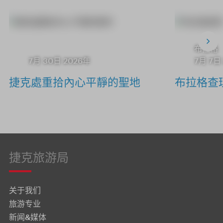
布拉格
7月 30日 2026年
7月 7日
捷克處重拾內心平靜的聖地
布拉格查
捷克旅游局
关于我们
旅游专业
新闻&媒体