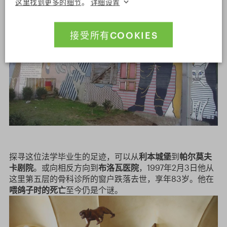
这里找到更多的细节
。
详细设置
接受所有COOKIES
探寻这位法学毕业生的足迹，可以从
利本城堡
到
帕尔莫夫
卡剧院
。或向相反方向到
布洛瓦医院
，1997年2月3日他从
这里第五层的骨科诊所的窗户跌落去世，享年83岁。他在
喂鸽子时的死亡
至今仍是个谜。