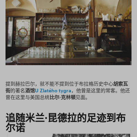
提到赫拉巴尔，就不能不提到位于布拉格历史中心
胡索瓦
街
的著名
酒馆
U Zlatého tygra
，他曾是这里的常客。他还
曾在这里与美国总统
比尔·克林顿
见面。
追随米兰·昆德拉的足迹到布
尔诺