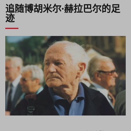
追随博胡米尔·赫拉巴尔的足
迹