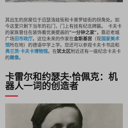
其出生的房屋位于迈瑟洛娃街和卡普罗娃街的拐角处。如
今这里只剩下当年的石门，门上有挂有纪念牌匾。 卡夫卡
的家族曾住在装饰着优美壁画的
“一分钟之家”，
靠近老城
广场
旧市政厅
。这位未来的作家在
金斯基宫
（现
国家美术
馆
所在地）的德语中学上学。您还可以参观卡夫卡书店和
弗兰茨·卡夫卡博物馆
。在
犹太区
附近还有一座纪念卡夫卡
的
雕像
。
卡雷尔和约瑟夫·恰佩克：机
器人一词的创造者