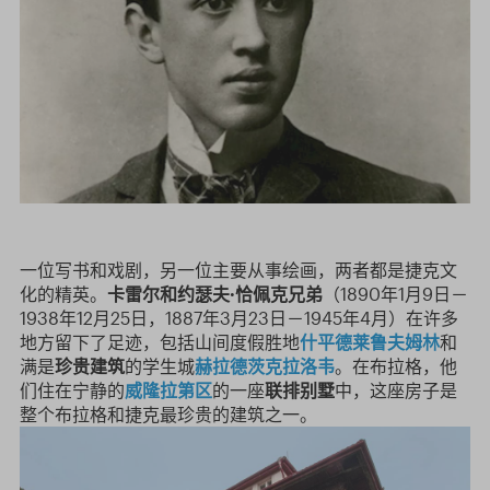
一位写书和戏剧，另一位主要从事绘画，两者都是捷克文
化的精英。
卡雷尔和约瑟夫·恰佩克兄弟
（1890年1月9日－
1938年12月25日，1887年3月23日－1945年4月）在许多
地方留下了足迹，包括山间度假胜地
什平德莱鲁夫姆林
和
满是
珍贵建筑
的学生城
赫拉德茨克拉洛韦
。在布拉格，他
们住在宁静的
威隆拉第区
的一座
联排别墅
中，这座房子是
整个布拉格和捷克最珍贵的建筑之一。