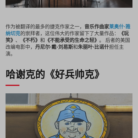
作为被翻译的最多的捷克作家之一，
音乐作曲家
莱奥什·雅
纳切克
的崇拜者，这位伟大的作家留下了大量作品：
《玩
笑》
、
《不朽》
和
《不能承受的生命之轻》
。 后者的美国
改编电影中，
丹尼尔·戴
-
刘易斯
和
朱丽叶·比诺什
担任主
演。
哈谢克的《好兵帅克》