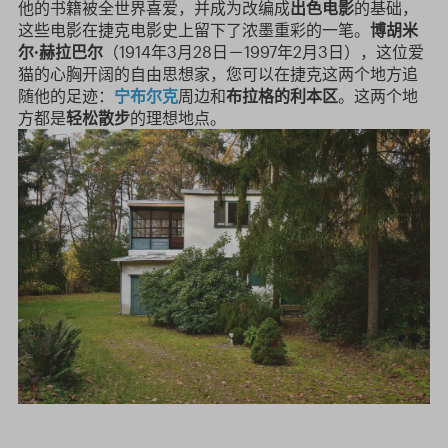
他的书籍被全世界喜爱，并成为改编成
出色电影
的基础，
这些电影在捷克电影史上留下了浓墨重彩的一笔。
博胡米
尔·赫拉巴尔
（1914年3月28日－1997年2月3日），这位爱
猫的心胸开阔的自由思想家，您可以在捷克这两个地方追
随他的足迹：
宁布尔克
周边和
布拉格的利本区
。这两个地
方都是
轻松散步
的理想地点。