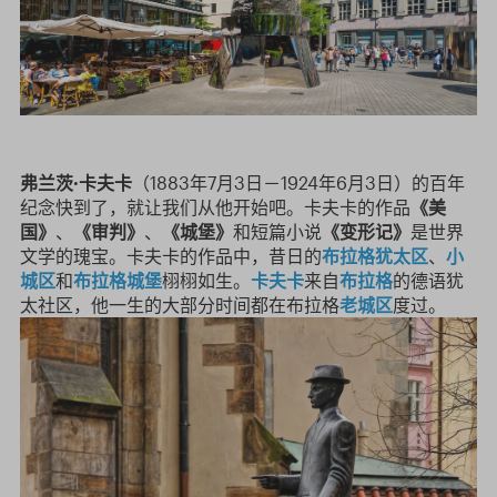
弗兰茨·卡夫卡
（1883年7月3日－1924年6月3日）的百年
纪念快到了，就让我们从他开始吧。卡夫卡的作品
《美
国》
、
《审判》
、
《城堡》
和短篇小说
《变形记》
是世界
文学的瑰宝。卡夫卡的作品中，昔日的
布拉格犹太区
、
小
城区
和
布拉格城堡
栩栩如生。
卡夫卡
来自
布拉格
的德语犹
太社区，他一生的大部分时间都在布拉格
老城区
度过。