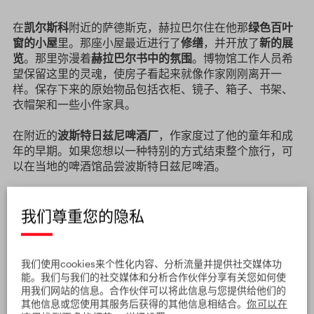
在
凯尔斯科
附近的萨德斯克，赫拉巴尔住在他那
绿色百叶
窗的小屋
里。那座小屋最近进行了
修缮
，并开放了
新的展
览
。那里弥漫着
赫拉巴尔书中的氛围
。博物馆工作人员希
望保留这里的灵魂，使房子看起来就像作家刚刚离开一
样。保存下来的原始物品包括衣柜、镜子、箱子、书架、
衣帽架和一些小件家具。
在附近的
波斯特日兹尼啤酒厂
，作家度过了他的童年和成
年的早期。如果您想以一种特别的方式结束整个旅行，可
以在当地的啤酒馆品尝波斯特日兹尼啤酒。
赫拉巴尔在布拉格的
生活和创作地点主要集中在
利本区
，
特别是
河堤街
附近的纪念墙附近。作家称这里的24号房子
我们尊重您的隐私
为
“永恒的堤岸”
。赫拉巴尔的住所位于
黄色
B线地铁
（
帕尔
莫夫卡
站）出口处。利本地区的喧嚣在他的书籍
《过于喧
嚣的孤独》
、
《温柔的野蛮人》
和
《自动世界》
中得到了
我们使用cookies来个性化内容、分析流量并提供社交媒体功
生动描述。
能。我们与我们的社交媒体和分析合作伙伴分享有关您如何使
用我们网站的信息。合作伙伴可以将此信息与您提供给他们的
其他信息或您使用其服务后获得的其他信息相结合。
你可以在