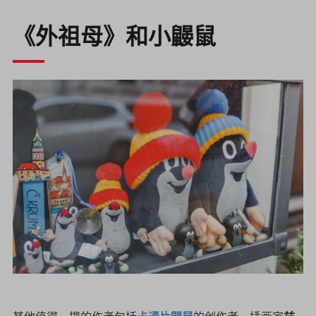
《外祖母》和小鼹鼠