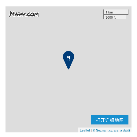
1 km
3000 ft
打开详细地图
Leaflet
|
© Seznam.cz a.s. a další