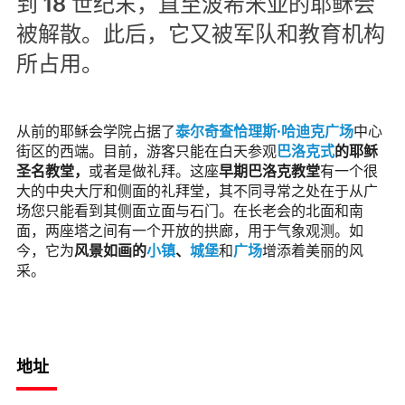
到 18 世纪末，直至波希米亚的耶稣会
被解散。此后，它又被军队和教育机构
所占用。
从前的耶稣会学院占据了
泰尔奇
查恰理斯·哈迪克广场
中心
街区的西端。目前，游客只能在白天参观
巴洛克式
的耶稣
圣名教堂，
或者是做礼拜。这座
早期巴洛克教堂
有一个很
大的中央大厅和侧面的礼拜堂，其不同寻常之处在于从广
场您只能看到其侧面立面与石门。在长老会的北面和南
面，两座塔之间有一个开放的拱廊，用于气象观测。如
今，它为
风景如画的
小镇
、
城堡
和
广场
增添着美丽的风
采。
地址