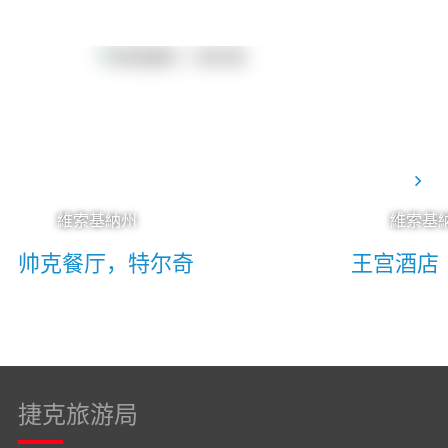
維索基納州
維索基
帅克餐厅，特尔奇
王宫酒店
捷克旅游局