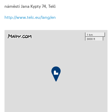
náměstí Jana Kypty 74, Telč
http://www.telc.eu/lang/en
1 km
3000 ft