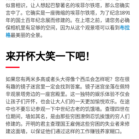
似曾相识，让人想起巴黎著名的埃菲尔铁塔，那么您确实
言中了。它确实是一座微缩的埃菲尔铁塔，为了纪念1891
年的国土百年纪念展而修建的。在上塔之前，请您务必确
保相机里有足够的空间，因为从这个观景塔可以看到
布拉
格
最美丽的全景。
来开怀大笑一下吧！
如果您有两米多高或者头大得像个西瓜会怎样呢？您在很
有趣的镜子迷宫里一定会找到答案。镜子迷宫坐落在佩特
辛观景塔旁边的一座宫殿里。这一独特的娱乐体验不仅会
让孩子们开怀，也会让大人们的一天更加愉悦欢乐。在途
中也不要忘记参观一下中世纪古老的饥饿墙。查理四世在
位期间，墙如其名，是由那些穷困潦倒忍饥挨饿的穷人们
修建的。开明的君主查理国王雇佣这些穷困的失业者来修
建这面墙，以保证他们通过这样的工作赚钱养家糊口。