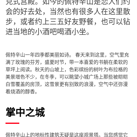
克式宫殿。如今的佩特辛山是恋人们约
会的好去处，当然也有很多人在这里散
步，或者约上三五好友野餐，也可以钻
进当地的小酒吧喝酒小坐。
佩特辛山一年四季都美丽如诗。 春天来到这里，空气里充
满了玫瑰的芬芳，盛夏时节，带一本喜爱的书躺在柔软的
草坪上阅读。秋天的山坡上，色彩缤纷的树叶为布拉格的
美景增色不少，在冬季，可以眺望小城广场上那些被皑皑
白雪覆盖的房顶，这雪景更有别致的浪漫，空气中还弥漫
着烧酒的醇香。
掌中之城
佩特辛山上的地标性建筑无疑是这座观景塔。当您感觉它