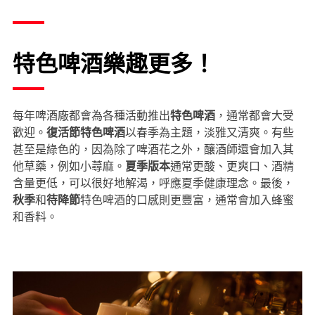
特色啤酒樂趣更多！
每年啤酒廠都會為各種活動推出
特色啤酒
，通常都會大受
歡迎。
復活節特色啤酒
以春季為主題，淡雅又清爽。有些
甚至是綠色的，因為除了啤酒花之外，釀酒師還會加入其
他草藥，例如小蕁麻。
夏季版本
通常更酸、更爽口、酒精
含量更低，可以很好地解渴，呼應夏季健康理念。最後，
秋季
和
待降節
特色啤酒的口感則更豐富，通常會加入蜂蜜
和香料。