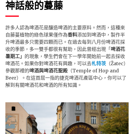
神話般的蔓藤
許多人認為啤酒花是釀造啤酒的主要原料。然而，這種來
自藤蔓植物的綠色球果僅作為
香料
添加到啤酒中，製作半
升啤酒最多只需要四顆而已。在過去每到八月份啤酒花採
收的季節，多一雙手都很有幫助，因此曾經出現「
啤酒花
暑期工」
的現象，學生們會在下一學年開始前一起去採收
啤酒花。如果你對啤酒花有興趣，可以去
札特茨
（Žatec）
參觀那裡的
啤酒與啤酒花聖殿
（Temple of Hop and
Beer）。在這首屈一指的捷克啤酒花產區中心，你可以了
解到有關啤酒花和啤酒的所有知識。