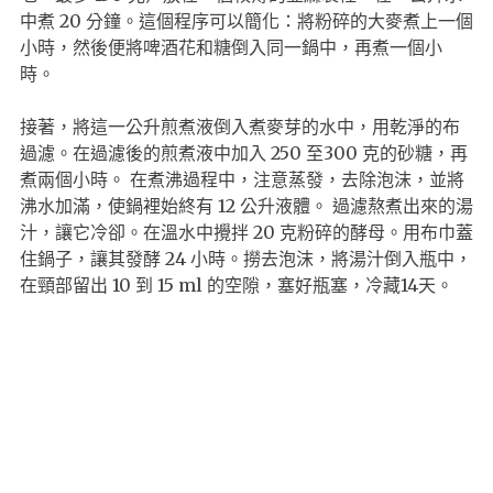
中煮 20 分鐘。這個程序可以簡化：將粉碎的大麥煮上一個
小時，然後便將啤酒花和糖倒入同一鍋中，再煮一個小
時。
接著，將這一公升煎煮液倒入煮麥芽的水中，用乾淨的布
過濾。在過濾後的煎煮液中加入 250 至300 克的砂糖，再
煮兩個小時。 在煮沸過程中，注意蒸發，去除泡沫，並將
沸水加滿，使鍋裡始終有 12 公升液體。 過濾熬煮出來的湯
汁，讓它冷卻。在溫水中攪拌 20 克粉碎的酵母。用布巾蓋
住鍋子，讓其發酵 24 小時。撈去泡沫，將湯汁倒入瓶中，
在頸部留出 10 到 15 ml 的空隙，塞好瓶塞，冷藏14天。