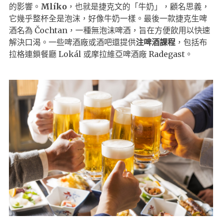
的影響。
Mlíko
，也就是捷克文的「牛奶」，顧名思義，
它幾乎整杯全是泡沫，好像牛奶一樣。最後一款捷克生啤
酒名為 Čochtan，一種無泡沫啤酒，旨在方便飲用以快速
解決口渴。一些啤酒廠或酒吧還提供
注啤酒課程
，包括布
拉格連鎖餐廳 Lokál 或摩拉維亞啤酒廠 Radegast。