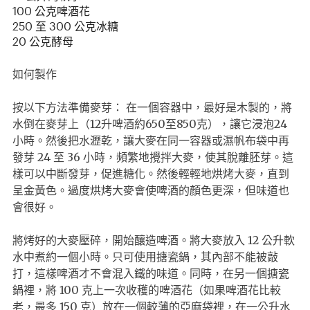
100 公克啤酒花
250 至 300 公克冰糖
20 公克酵母
如何製作
按以下方法準備麥芽： 在一個容器中，最好是木製的，將
水倒在麥芽上（12升啤酒約650至850克），讓它浸泡24
小時。然後把水瀝乾，讓大麥在同一容器或濕帆布袋中再
發芽 24 至 36 小時，頻繁地攪拌大麥，使其脫離胚芽。這
樣可以中斷發芽，促進糖化。然後輕輕地烘烤大麥，直到
呈金黃色。過度烘烤大麥會使啤酒的顏色更深，但味道也
會很好。
將烤好的大麥壓碎，開始釀造啤酒。將大麥放入 12 公升軟
水中煮約一個小時。只可使用搪瓷鍋，其內部不能被敲
打，這樣啤酒才不會混入鐵的味道。同時，在另一個搪瓷
鍋裡，將 100 克上一次收穫的啤酒花（如果啤酒花比較
老，最多 150 克）放在一個較薄的亞麻袋裡，在一公升水