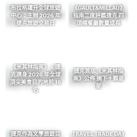
布拉格躍升全球旅遊
《GAULT&MILLAU》
中心：主辦 2026 年
指南二度評鑑捷克 四
捷克旅遊交易日
頂帽餐廳數量成長
《米其林指南》：捷
捷克首版《米其林指
克躋身 2026 年全球
南》公佈 摘下十顆星
頂尖美食目的地前 16
星
名
捷克作為文學旅遊目
TRAVEL TRADE DAY