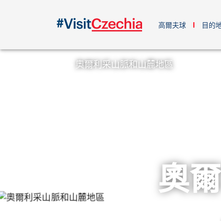
高爾夫球
目的
奧爾利采山脈和山麓地區
奧爾