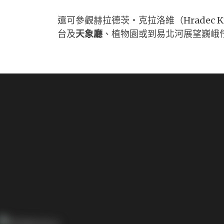
還可參觀赫拉德茨・克拉洛維（Hradec K
台及
天象廳
、植物園或到易北河展望巍峨