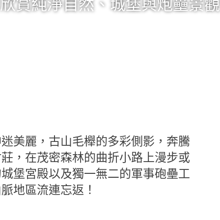
欣賞純淨自然、城堡與炮壘景觀
神迷美麗，古山毛櫸的多彩側影，奔騰
村莊，在茂密森林的曲折小路上漫步或
的城堡宮殿以及獨一無二的軍事砲壘工
山脈地區流連忘返！