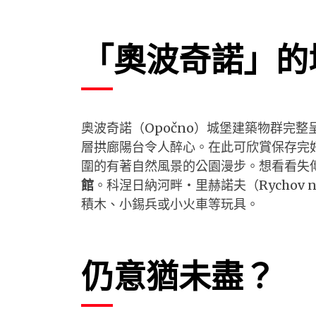
「奧波奇諾」的
奧波奇諾（Opočno）城堡建築物群完
層拱廊陽台令人醉心。在此可欣賞保存完
圍的有著自然風景的公園漫步。想看看失
館
。科涅日納河畔・里赫諾夫（Rychov 
積木、小錫兵或小火車等玩具。
仍意猶未盡？