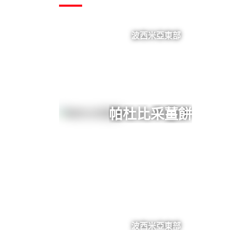
波西米亞東部
帕杜比采薑餅
波西米亞東部