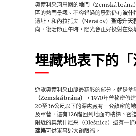
奧爾利采河周圍的
地門
（Zemská b
區的熱門景觀。不容錯過的景點仍有
波什
遺址，和內拉托夫
（
Neratov）
聖母升天
向，復活節正午時，陽光會正好投射在祭
埋藏地表下的「
遊覽奧爾利采山脈最精彩的部分，就是參
（Zemská brána），
1970年曾秘密
20至36公尺以下的深處藏有一套縝密的
地
及軍營，還有126階回到地面的樓梯。密
附近的奧萊什尼采（Olešnice）還有
建築
可供軍事迷大飽眼福。