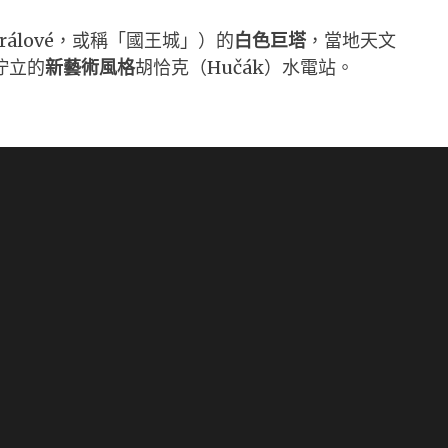
rálové，或稱「國王城」）的
白色巨塔
，當地天文
佇立的
新藝術風格
胡恰克（Hučák）水電站。