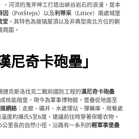
rána），河流的鬼斧神工打造出峽谷岩石的浪漫，是本
特因
（Potštejn）以及
利蒂采
（Litice）兩處城堡
教堂
，其特色為玻璃屋頂以及非典型南北方位的朝
壇周圍。
漢尼奇卡砲壘」
觀捷克斯洛伐克二戰前國防工程的
漢尼奇卡砲壘
修建成核能暗堡，現今為軍事博物館。堡壘從地面至
道網絡
：走廊、礦井、水處理站、彈藥庫、用餐處
道溫度約攝氏5至8度，建議前往時穿著保暖衣物。
一條6公里長的自然小徑，沿路有一系列的
輕軍事堡壘