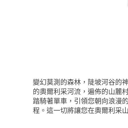
變幻莫測的森林，陡坡河谷的
的奧爾利采河流，遍佈的山麓
踏騎著單車，引領您朝向浪漫
程。這一切將讓您在奧爾利采