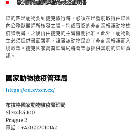
歐洲寵物護照與動物檢疫證明書
您的四足寵物要到捷克旅行時，必須在出發前取得由您國
內公務獸醫師所核發之貓、狗或雪貂的非商業轉讓動物檢
疫證明書，之後再由捷克的主管機關批准。此外，寵物飼
主必須提供書面聲明，證實該動物是為了非商業轉讓而入
境歐盟。捷克國家禽畜監管局將會樂意提供當前的詳細資
訊。
國家動物檢疫管理局
https://en.svscr.cz/
布拉格國家動物檢疫管理局
Slezská 100
Prague 2
電話：+420227010142