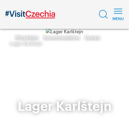
Aktivitäten
Accommodation
Camps
Lager Karlštejn
Lager Karlštejn