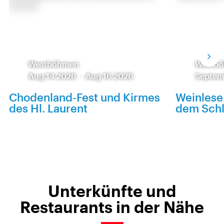
Westböhmen
Westb
Aug 14 2026
-
Aug 16 2026
Septem
Chodenland-Fest und Kirmes
Weinlese
des Hl. Laurent
dem Sch
Unterkünfte und
Restaurants in der Nähe