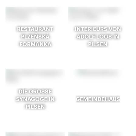
RESTAURANT
INTERIEURS VON
PLZEŇSKÁ
ADOLF LOOS IN
FORMANKA
PILSEN
DIE GROSSE S
YNAGOGE IN P
GEMEINDEHAUS
ILSEN