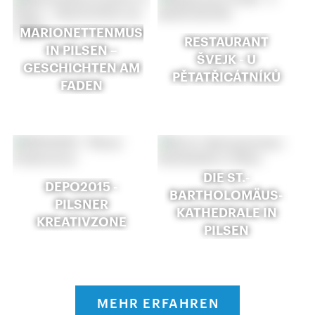
MARIONETTENMUSEUM
RESTAURANT
IN PILSEN –
ŠVEJK - U
GESCHICHTEN AM
PĚTATŘICÁTNÍKŮ
FADEN
DIE ST.-
DEPO2015 -
BARTHOLOMÄUS-
PILSNER
KATHEDRALE IN
KREATIVZONE
PILSEN
MEHR ERFAHREN