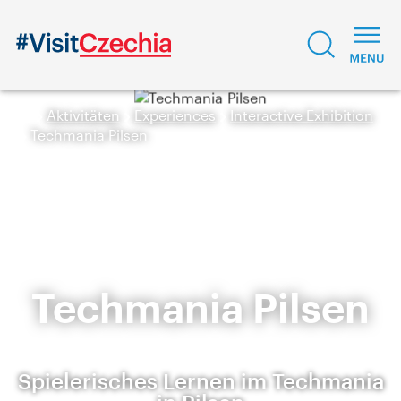
Aktivitäten
Experiences
Interactive Exhibition
Techmania Pilsen
Techmania Pilsen
Spielerisches Lernen im Techmania