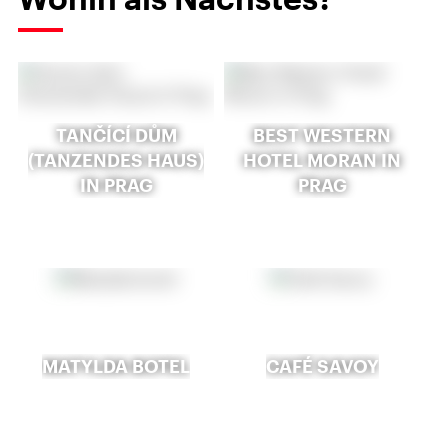
TANČÍCÍ DŮM
BEST WESTERN
(TANZENDES HAUS)
HOTEL MORAN IN
IN PRAG
PRAG
MATYLDA BOTEL
CAFÉ SAVOY