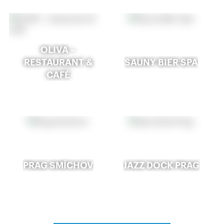
OLIVA –
RESTAURANT &
SAUNY BIER SPA
CAFÉ
PRAG SMÍCHOV
JAZZ DOCK PRAG