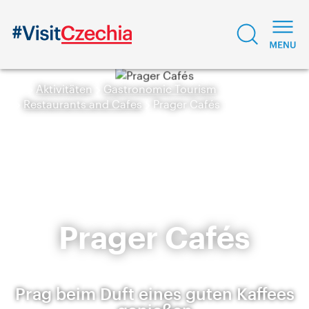
Aktivitäten
Gastronomic Tourism
Restaurants and Cafes
Prager Cafés
Prager Cafés
Prag beim Duft eines guten Kaffees