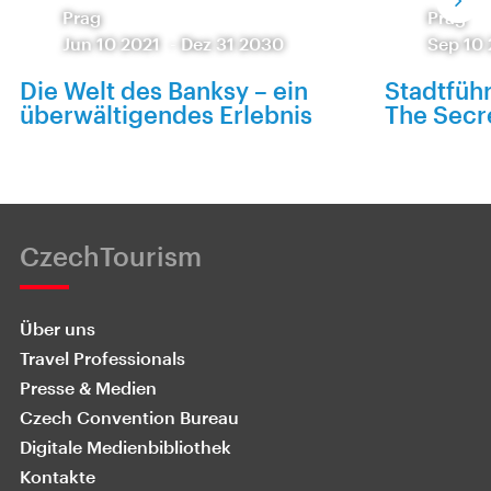
Prag
Prag
Jun 10 2021
-
Dez 31 2030
Sep 10
Die Welt des Banksy – ein
Stadtfüh
überwältigendes Erlebnis
The Secr
CzechTourism
Über uns
Travel Professionals
Presse & Medien
Czech Convention Bureau
Digitale Medienbibliothek
Kontakte