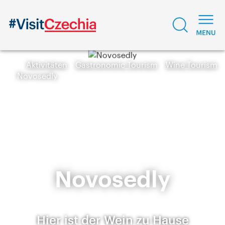
Aktivitäten
Gastronomic Tourism
Wine Tourism
Novosedly
Novosedly
Hier ist der Wein zu Hause