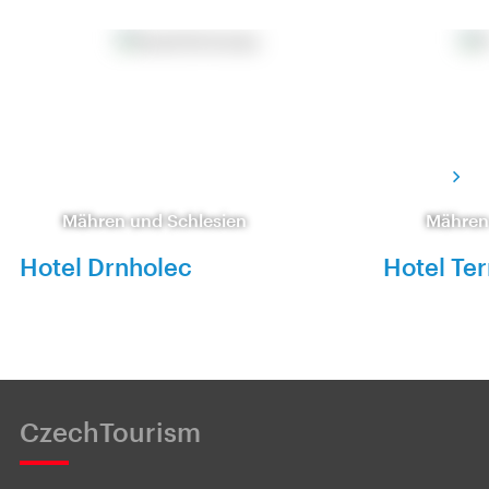
Mähren und Schlesien
Mähren
Hotel Drnholec
Hotel Te
CzechTourism