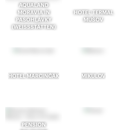
AQUALAND
MORAVIA IN
HOTEL TERMAL
PASOHLÁVKY
MUŠOV
(WEISSSTÄTTEN)
HOTEL MARCINČÁK
MIKULOV
PENSION