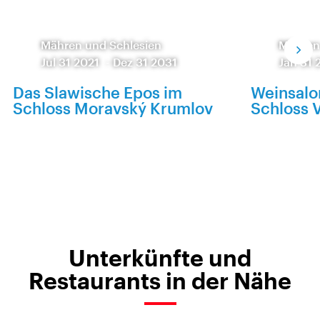
Mähren und Schlesien
Mähren
Jul 31 2021
-
Dez 31 2031
Jan 31 
Das Slawische Epos im
Weinsalo
Schloss Moravský Krumlov
Schloss V
Unterkünfte und
Restaurants in der Nähe