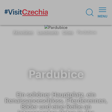
Aktivitäten
Landmarks
Cities
Pardubice
Pardubice
Ein schöner Hauptplatz, ein
Renaissanceschloss, Pferderennen,
Bäder und eine Reihe an