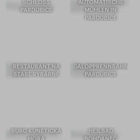
SCHLOSS
AUTOMATISCHE
PARDUBICE
MÜHLEN IN
PARDUBICE
RESTAURANT NA
GALOPPRENNBAHN
STARÉ RYBÁRNĚ
PARDUBICE
BURG KUNĚTICKÁ
HEILBAD
HORA
BOHDANEČ