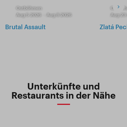
Ostböhmen
Ostbö
Aug 5 2026
-
Aug 8 2026
Aug 23
Brutal Assault
Zlatá Pec
Unterkünfte und
Restaurants in der Nähe