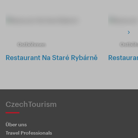
Ostböhmen
Ostbö
Restaurant Na Staré Rybárně
Restaura
CzechTourism
Über uns
Travel Professionals